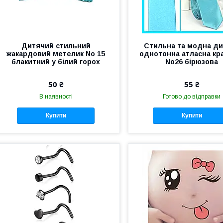
Дитячий стильний
Стильна та модна д
жакардовий метелик No 15
однотонна атласна кр
блакитний у білий горох
No26 бірюзова
50 ₴
55 ₴
В наявності
Готово до відправки
Купити
Купити