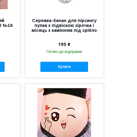
ий
Сережка-банан для пірсингу
ї №16
пупка з підвіскою зірочка і
місяць з камінням під срібло
195 ₴
Готово до відправки
Купити