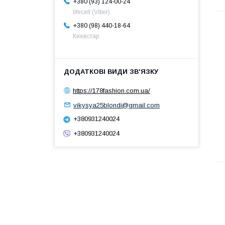
+380 (93) 124-00-24
lifecell (Viber)
+380 (98) 440-18-64
Киевстар
https://178fashion.com.ua/
vikysya25blondi@gmail.com
+380931240024
+380931240024