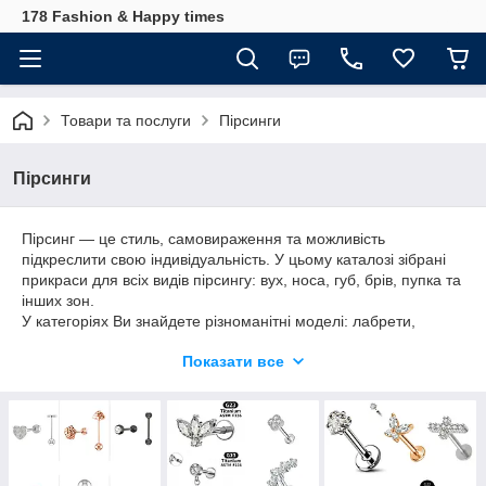
178 Fashion & Happy times
Товари та послуги
Пірсинги
Пірсинги
Пірсинг — це стиль, самовираження та можливість
підкреслити свою індивідуальність. У цьому каталозі зібрані
прикраси для всіх видів пірсингу: вух, носа, губ, брів, пупка та
інших зон.
У категоріях Ви знайдете різноманітні моделі: лабрети,
кільця, банани, штанги, мікробанани та інші прикраси.
Показати все
Більшість виробів універсальні та підходять для різних типів
проколів, тому Ви легко підберете варіант саме для себе.
Пропоную Вам:
– вироби з якісних матеріалів, безпечних для шкіри (за умови
дотримання правил носіння)
– актуальні дизайни — від мінімалізму до яскравих акцентів