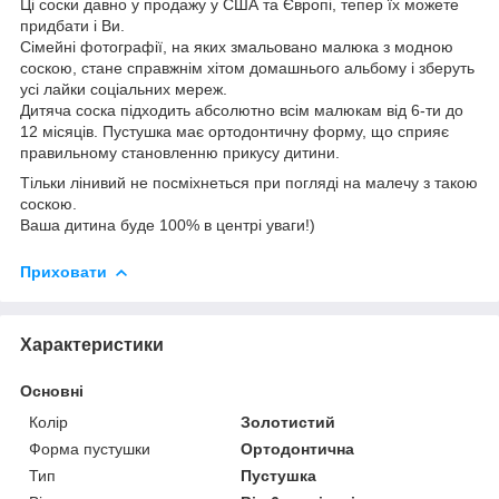
Ці соски давно у продажу у США та Європі, тепер їх можете
придбати і Ви.
Сімейні фотографії, на яких змальовано малюка з модною
соскою, стане справжнім хітом домашнього альбому і зберуть
усі лайки соціальних мереж.
Дитяча соска підходить абсолютно всім малюкам від 6-ти до
12 місяців. Пустушка має ортодонтичну форму, що сприяє
правильному становленню прикусу дитини.
Тільки лінивий не посміхнеться при погляді на малечу з такою
соскою.
Ваша дитина буде 100% в центрі уваги!)
Приховати
Характеристики
Основні
Колір
Золотистий
Форма пустушки
Ортодонтична
Тип
Пустушка