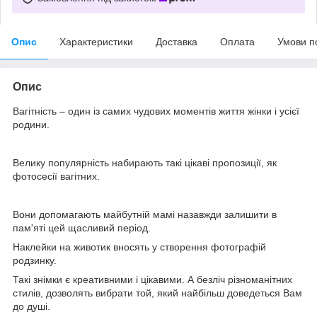
Опис
Характеристики
Доставка
Оплата
Умови п
Опис
Вагітність – один із самих чудових моментів життя жінки і усієї
родини.
Велику популярність набирають такі цікаві пропозиції, як
фотосесії вагітних.
Вони допомагають майбутній мамі назавжди залишити в
пам'яті цей щасливий період.
Наклейки на животик вносять у створення фотографій
родзинку.
Такі знімки є креативними і цікавими. А безліч різноманітних
стилів, дозволять вибрати той, який найбільш доведеться Вам
до душі.