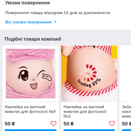
Умови повернення
Повернення товару впродовж 14 днів за домовленістю
Всі умови повернення
Подібні товари компанії
Наклейка на вагітний
Наклейка на вагітний
Заба
животик для фотосесії №9
животик для фотосесії
накл
No1
живо
№1
50
50
50
₴
₴