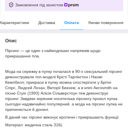
Замовлення під захистом
Характеристики
Доставка
Оплата
Умови повернення
Опис
Пірсинг — це один з наймодніших напрямків щодо
прикрашання тіла.
Мода на сережку в пупку почалася в 90-х сексуальний пірсинг
демонстрували топ-моделі Крісті Тарлінгтон і Наомі
Кемпбелл; прикраси в пупку можна спостерігати у Брітні
Спірс, Ліндсей Лохан, Вікторії Бекхем; а в кліпі Aerosmith на
пісню Cryin (1993) Алісія Сільверстоун теж демонструє
пірсинг. Завдяки зоряним носителька пірсингу прокол пупка
сьогодні надзвичайно популярний, а мода на пірсинг пупка не
припиняється й донині.
В даний час пірсинг виконує еротичні і прикрашають функції.
Матеріал: медична сталь 316L