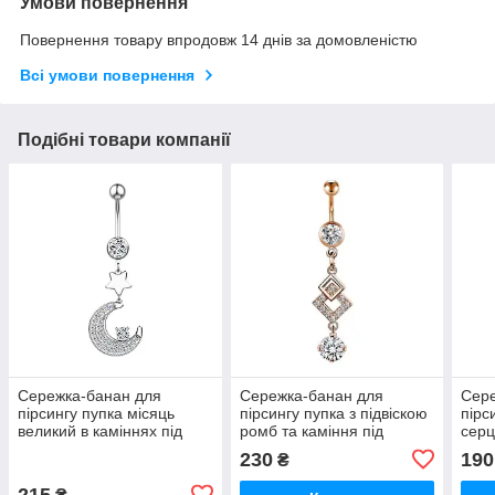
Умови повернення
Повернення товару впродовж 14 днів за домовленістю
Всі умови повернення
Подібні товари компанії
Сережка-банан для
Сережка-банан для
Сере
пірсингу пупка місяць
пірсингу пупка з підвіскою
пірс
великий в каміннях під
ромб та каміння під
серц
срібло
рожеве золото
під 
230
190
₴
215