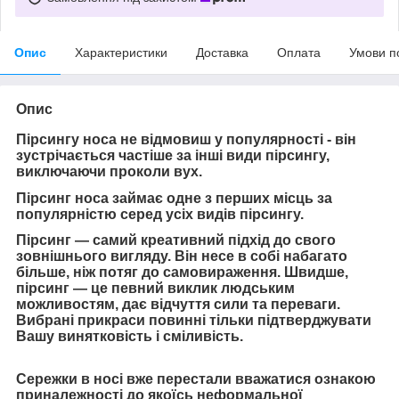
Опис
Характеристики
Доставка
Оплата
Умови п
Опис
Пірсингу носа не відмовиш у популярності - він
зустрічається частіше за інші види пірсингу,
виключаючи проколи вух.
Пірсинг носа займає одне з перших місць за
популярністю серед усіх видів пірсингу.
Пірсинг — самий креативний підхід до свого
зовнішнього вигляду. Він несе в собі набагато
більше, ніж потяг до самовираження. Швидше,
пірсинг — це певний виклик людським
можливостям, дає відчуття сили та переваги.
Вибрані прикраси повинні тільки підтверджувати
Вашу винятковість і сміливість.
Сережки в носі вже перестали вважатися ознакою
приналежності до якоїсь неформальної