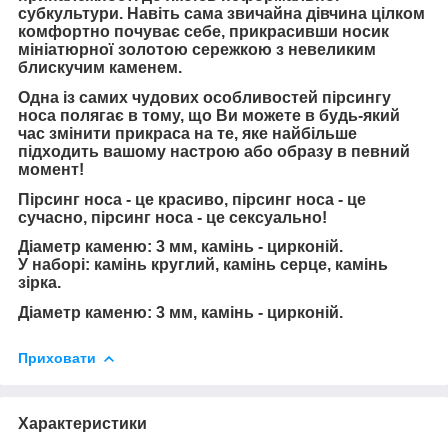
субкультури. Навіть сама звичайна дівчина цілком
комфортно почуває себе, прикрасивши носик
мініатюрної золотою сережкою з невеликим
блискучим каменем.
Одна із самих чудових особливостей пірсингу
носа полягає в тому, що Ви можете в будь-який
час змінити прикраса на те, яке найбільше
підходить вашому настрою або образу в певний
момент!
Пірсинг носа - це красиво, пірсинг носа - це
сучасно, пірсинг носа - це сексуально!
Діаметр каменю: 3 мм, камінь - цирконій.
У наборі: камінь круглий, камінь серце, камінь
зірка.
Діаметр каменю: 3 мм, камінь - цирконій.
Приховати
Характеристики