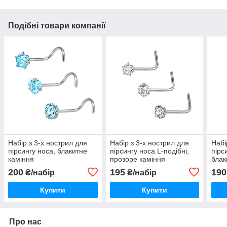
Подібні товари компанії
Набір з 3-х нострил для
Набір з 3-х нострил для
Набі
пірсингу носа, блакитне
пірсингу носа L-подібні,
пірс
каміння
прозоре каміння
блак
200
195
190
₴/набір
₴/набір
Купити
Купити
Про нас