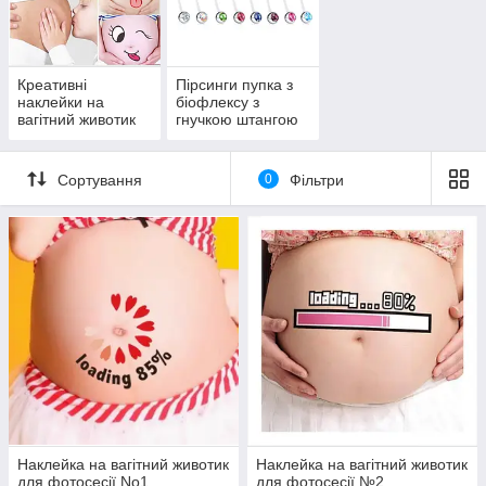
Креативні
Пірсинги пупка з
наклейки на
біофлексу з
вагітний животик
гнучкою штангою
для фотосесії
для вагітних
Сортування
0
Фільтри
Наклейка на вагітний животик
Наклейка на вагітний животик
для фотосесії No1
для фотосесії №2