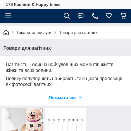
178 Fashion & Happy times
Товари та послуги
Товари для вагітних
Товари для вагітних
Вагітність – один із найчудовіших моментів життя
жінки та всієї родини.
Велику популярність набирають такі цікаві пропозиції
як фотосесії вагітних.
Вони допомагають майбутній мамі назавжди
Показати все
залишити у пам'яті цей щасливий період.