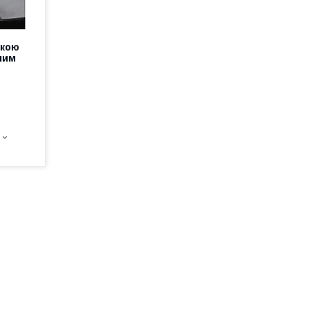
шкою
ним