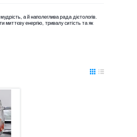
 мудрість, а й наполеглива рада дієтологів.
ти миттєву енергію, тривалу ситість та як