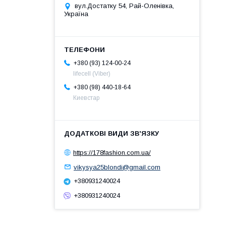
вул.Достатку 54, Рай-Оленівка,
Україна
+380 (93) 124-00-24
lifecell (Viber)
+380 (98) 440-18-64
Киевстар
https://178fashion.com.ua/
vikysya25blondi@gmail.com
+380931240024
+380931240024