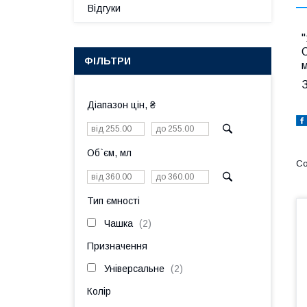
Відгуки
"
С
ФІЛЬТРИ
м
З
Діапазон цін, ₴
Об`єм, мл
Тип ємності
Чашка
2
Призначення
Універсальне
2
Колір