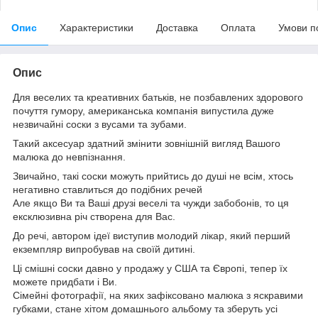
Опис
Характеристики
Доставка
Оплата
Умови п
Опис
Для веселих та креативних батьків, не позбавлених здорового
почуття гумору, американська компанія випустила дуже
незвичайні соски з вусами та зубами.
Такий аксесуар здатний змінити зовнішній вигляд Вашого
малюка до невпізнання.
Звичайно, такі соски можуть прийтись до душі не всім, хтось
негативно ставлиться до подібних речей
Але якщо Ви та Ваші друзі веселі та чужди забобонів, то ця
ексклюзивна річ створена для Вас.
До речі, автором ідеї виступив молодий лікар, який перший
екземпляр випробував на своїй дитині.
Ці смішні соски давно у продажу у США та Європі, тепер їх
можете придбати і Ви.
Сімейні фотографії, на яких зафіксовано малюка з яскравими
губками, стане хітом домашнього альбому та зберуть усі