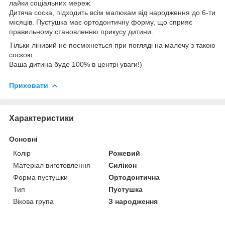
лайки соціальних мереж.
Дитяча соска, підходить всім малюкам від народження до 6-ти
місяців. Пустушка має ортодонтичну форму, що сприяє
правильному становленню прикусу дитини.
Тільки лінивий не посміхнеться при погляді на малечу з такою
соскою.
Ваша дитина буде 100% в центрі уваги!)
Приховати
Характеристики
Основні
Колір
Рожевий
Матеріал виготовлення
Силікон
Форма пустушки
Ортодонтична
Тип
Пустушка
Вікова група
З народження