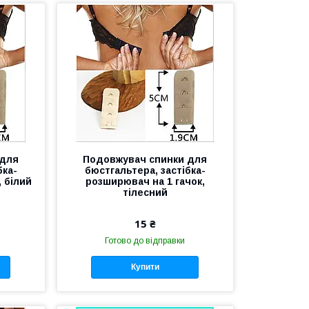
 для
Подовжувач спинки для
бка-
бюстгальтера, застібка-
 білий
розширювач на 1 гачок,
тілесний
15 ₴
Готово до відправки
Купити