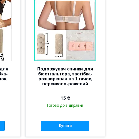
 для
Подовжувач спинки для
бка-
бюстгальтера, застібка-
чок,
розширювач на 1 гачок,
персиково-рожевий
15 ₴
Готово до відправки
Купити