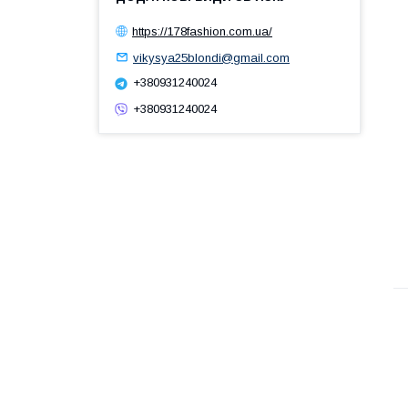
https://178fashion.com.ua/
vikysya25blondi@gmail.com
+380931240024
+380931240024