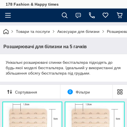
178 Fashion & Happy times
Товари та послуги
Аксесуари для білизни
Розширювач
Розширювачі для білизни на 5 гачків
Унікальні розширювачі спинки бюстгальтера підходять до
будь-якої моделі бюстгальтера. Ідеальний у використанні для
збільшення обсягу бюстгальтера під грудьми.
Сортування
0
Фільтри