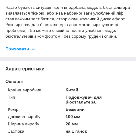
Часто бувають ситуації, коли вподобана модель бюстгальтера
виявляється тісною, або з-за набраної ваги улюблений ліф
став важчим застібатися, створюючи жахливий дискомфорт.
Розширювач для бюстгальтерів допомагає вирішувати ці
проблеми, і Ви можете спокійно носити улюблені моделі
бюстгальтерів з комфортом і без сорому грудей і спини.
Приховати
Характеристики
Основні
Країна виробник
Китай
Тип
Подовжувач для
бюстгальтера
Колір
Бежевий
Довжина виробу
100 мм
Ширина виробу
20 мм
Застібка
на 1 гачок