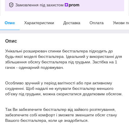
Замовлення під захистом
Опис
Характеристики
Доставка
Оплата
Умови п
Опис
Унікальні розширювач спинки бюстгальтера підходить до
будь-якої моделі бюстгальтера. Ідеальний у використанні для
збільшення обсягу бюстгальтера під грудьми. Застібка на 1
гачок - одинарний подовжувач.
Особливо зручний у період вагітності або при активному
схудненні. Щоб надалі не купувати бюстгальтер меншого
об'єму під грудьми, можна скористатися додатковим обсягом.
Так Ви забезпечите бюстгальтер від зайвого розтягування,
забезпечите собі комфорт і зможете зменшити обсяг стану
Вашого бюстгальтера, коли це знадобиться.