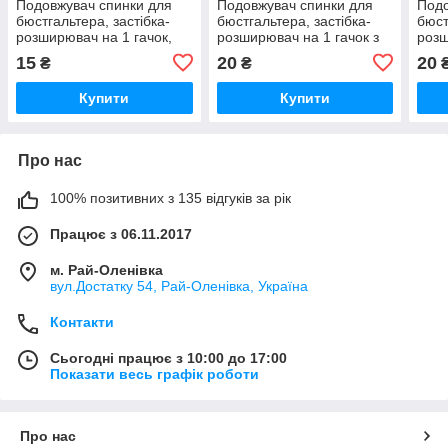
Подовжувач спинки для
Подовжувач спинки для
Подо
бюстгальтера, застібка-
бюстгальтера, застібка-
бюст
розширювач на 1 гачок,
розширювач на 1 гачок з
розш
червоний
гумкою, червоний
гумк
15
20
20
₴
₴
Купити
Купити
Про нас
100% позитивних з 135 відгуків за рік
Працює з 06.11.2017
м. Рай-Оленівка
вул.Достатку 54, Рай-Оленівка, Україна
Контакти
Сьогодні працює з 10:00 до 17:00
Показати весь графік роботи
Про нас