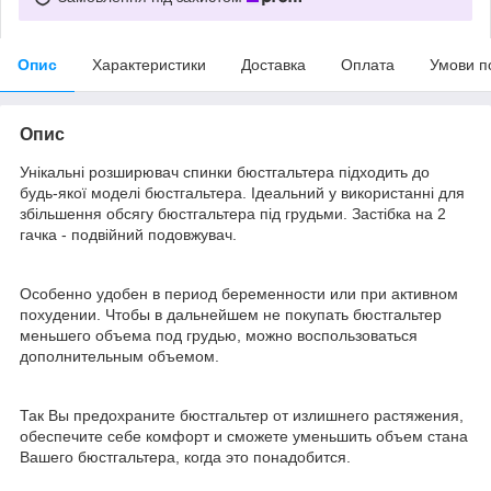
Опис
Характеристики
Доставка
Оплата
Умови п
Опис
Унікальні розширювач спинки бюстгальтера підходить до
будь-якої моделі бюстгальтера. Ідеальний у використанні для
збільшення обсягу бюстгальтера під грудьми. Застібка на 2
гачка - подвійний подовжувач.
Особенно удобен в период беременности или при активном
похудении. Чтобы в дальнейшем не покупать бюстгальтер
меньшего объема под грудью, можно воспользоваться
дополнительным объемом.
Так Вы предохраните бюстгальтер от излишнего растяжения,
обеспечите себе комфорт и сможете уменьшить объем стана
Вашего бюстгальтера, когда это понадобится.