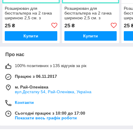
Розширювач для
Розширювач для
Роз
бюстгальтера на 2 гачка
бюстгальтера на 2 гачка
бюст
шириною 2,5 см. з
шириною 2,5 см. з
шири
додатковою гумкою,
додатковою гумкою,
дода
25
25
25
₴
₴
червоний
тілесний
беж
Купити
Купити
Про нас
100% позитивних з 135 відгуків за рік
Працює з 06.11.2017
м. Рай-Оленівка
вул.Достатку 54, Рай-Оленівка, Україна
Контакти
Сьогодні працює з 10:00 до 17:00
Показати весь графік роботи