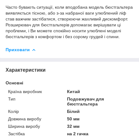
Часто бувають ситуації, коли вподобана модель бюстгальтера
виявляється тісною, або з-за набраної ваги улюблений ліф
став важчим застібатися, створюючи жахливий дискомфорт.
Розширювач для бюстгальтерів допомагає вирішувати ці
проблеми, і Ви можете спокійно носити улюблені моделі
бюстгальтерів з комфортом і без сорому грудей і спини.
Приховати
Характеристики
Основні
Країна виробник
Китай
Тип
Подовжувач для
бюстгальтера
Колір
Білий
Довжина виробу
50 мм
Ширина виробу
32 мм
Застібка
на 2 гачка