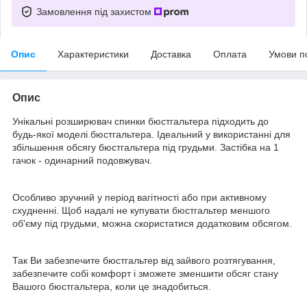
Замовлення під захистом
Опис
Характеристики
Доставка
Оплата
Умови п
Опис
Унікальні розширювач спинки бюстгальтера підходить до
будь-якої моделі бюстгальтера. Ідеальний у використанні для
збільшення обсягу бюстгальтера під грудьми. Застібка на 1
гачок - одинарний подовжувач.
Особливо зручний у період вагітності або при активному
схудненні. Щоб надалі не купувати бюстгальтер меншого
об'єму під грудьми, можна скористатися додатковим обсягом.
Так Ви забезпечите бюстгальтер від зайвого розтягування,
забезпечите собі комфорт і зможете зменшити обсяг стану
Вашого бюстгальтера, коли це знадобиться.