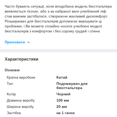
Часто бувають ситуації, коли вподобана модель бюстгальтера
виявляється тісною, або з-за набраної ваги улюблений ліф
став важчим застібатися, створюючи жахливий дискомфорт.
Розширювач для бюстгальтерів допомагає вирішувати ці
проблеми, і Ви можете спокійно носити улюблені моделі
бюстгальтерів з комфортом і без сорому грудей і спини.
Приховати
Характеристики
Основні
Країна виробник
Китай
Тип
Подовжувач для
бюстгальтера
Колір
Чорний
Довжина виробу
100 мм
Ширина виробу
20 мм
Застібка
на 1 гачок