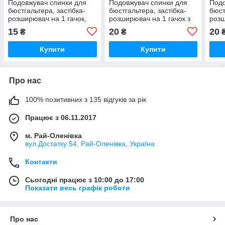
Подовжувач спинки для
Подовжувач спинки для
Подо
бюстгальтера, застібка-
бюстгальтера, застібка-
бюст
розширювач на 1 гачок,
розширювач на 1 гачок з
розш
червоний
гумкою, червоний
гумк
15
20
20
₴
₴
Купити
Купити
Про нас
100% позитивних з 135 відгуків за рік
Працює з 06.11.2017
м. Рай-Оленівка
вул.Достатку 54, Рай-Оленівка, Україна
Контакти
Сьогодні працює з 10:00 до 17:00
Показати весь графік роботи
Про нас