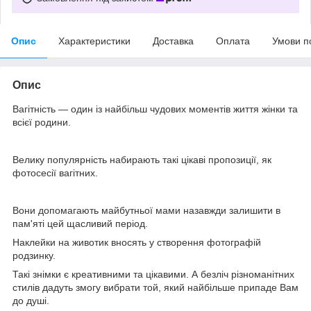
Опис
Характеристики
Доставка
Оплата
Умови п
Опис
Вагітність — один із найбільш чудових моментів життя жінки та
всієї родини.
Велику популярність набирають такі цікаві пропозиції, як
фотосесії вагітних.
Вони допомагають майбутньої мами назавжди залишити в
пам'яті цей щасливий період.
Наклейки на животик вносять у створення фотографій
родзинку.
Такі знімки є креативними та цікавими. А безліч різноманітних
стилів дадуть змогу вибрати той, який найбільше припаде Вам
до душі.