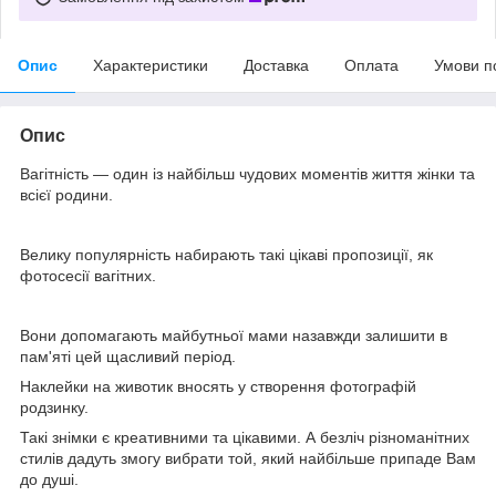
Опис
Характеристики
Доставка
Оплата
Умови п
Опис
Вагітність — один із найбільш чудових моментів життя жінки та
всієї родини.
Велику популярність набирають такі цікаві пропозиції, як
фотосесії вагітних.
Вони допомагають майбутньої мами назавжди залишити в
пам'яті цей щасливий період.
Наклейки на животик вносять у створення фотографій
родзинку.
Такі знімки є креативними та цікавими. А безліч різноманітних
стилів дадуть змогу вибрати той, який найбільше припаде Вам
до душі.