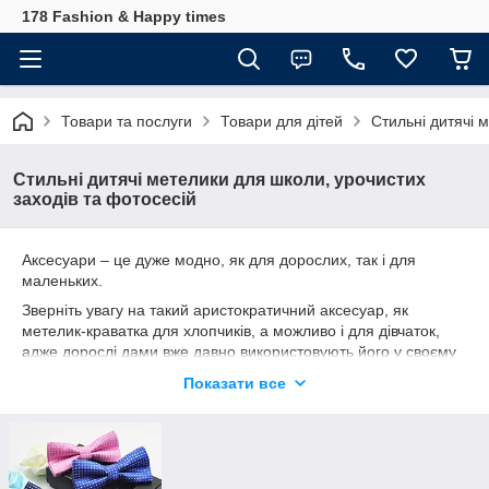
178 Fashion & Happy times
Товари та послуги
Товари для дітей
Стильні дитячі 
Стильні дитячі метелики для школи, урочистих
заходів та фотосесій
Аксесуари – це дуже модно, як для дорослих, так і для
маленьких.
Зверніть увагу на такий аристократичний аксесуар, як
метелик-краватка для хлопчиків, а можливо і для дівчаток,
адже дорослі дами вже давно використовують його у своєму
стилі.
Показати все
Вашій дитині такий атрибут точно припаде до смаку, так як
дизайн виконаний в яскравих тонах і строкатих візерунках, зі
смайликами і зірочками.
Кожна метелик чекає свого власника. Одягнути цю прикрасу