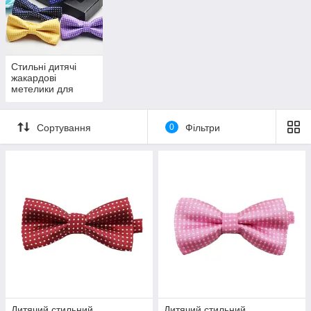
можна в гості або вибираючи вбрання на свято, вона буде
дуже до речі.
Метелик має застібку, що не завдає труднощів з
використанням, також її можна відрегулювати під шию
дитини.
Стильні дитячі
жакардові
метелики для
школи та
урочистих заходів
Сортування
0
Фільтри
Дитячий стильний
Дитячий стильний