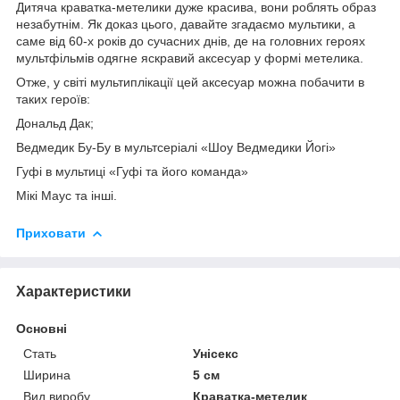
Дитяча краватка-метелики дуже красива, вони роблять образ
незабутнім. Як доказ цього, давайте згадаємо мультики, а
саме від 60-х років до сучасних днів, де на головних героях
мультфільмів одягне яскравий аксесуар у формі метелика.
Отже, у світі мультиплікації цей аксесуар можна побачити в
таких героїв:
Дональд Дак;
Ведмедик Бу-Бу в мультсеріалі «Шоу Ведмедики Йогі»
Гуфі в мультиці «Гуфі та його команда»
Мікі Маус та інші.
Приховати
Характеристики
Основні
Стать
Унісекс
Ширина
5 см
Вид виробу
Краватка-метелик