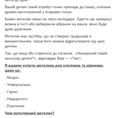
Вашій дитині такий атрибут точно припаде до смаку, оскільки
дизайн виготовлений у яскравих тонах.
Кожен метелик чекає на свого володаря. Одягти цю прикрасу
можна в гості або вибираючи вбрання на ранок, воно буде
дуже доречним.
Метелик має застібку, що не створює труднощів із
використанням, також його можна відрегулювати під шию
дитини.
Так, що якщо Ви ставитеся до питання: «Начерений такий
аксесуар дитині?», відповідає Вам — «Так!».
Я радину купити метелика для хлопчика та дівчинки,
адже це:
- Модно;
- Універсально;
- Гарно;
- Недорогого;
- Екзотичне.
Чим популярний метелик?