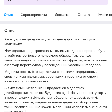
Опис
Характеристики
Доставка
Оплата
Умови п
Опис
Аксесуари — це дуже модно як для дорослих, так і для
маленьких.
Нам здається, що краватка-метелик уже давно перестав бути
атрибутом вечірнього чоловічого образу. Так, раніше
метелики надівали тільки зі смокінгом і фраком, але зараз цей
аксесуар перекочував у повсякденний чоловічий гардероб.
Модники носять їх із картатими сорочками, кардиганами,
спортивними піджаками, сорочками з коротким рукавом і
навіть із футболками-поло.
А яких тільки метеликів ні продається в десятках
дизайнерських лавочок! Будь-яких відтінків, у горошок, у карту,
з персонажами з фільмів, різнобарвні, тришарові, великі,
невеликі, шовкові, шкіряні та навіть дерев'яні. Асортимент
такий величезний, що кожен маленький чоловік зможе знайти
щось до душі.