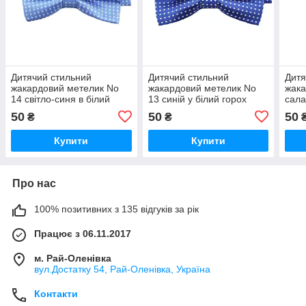
Дитячий стильний
Дитячий стильний
Дитя
жакардовий метелик No
жакардовий метелик No
жака
14 світло-синя в білий
13 синій у білий горох
сала
горох
50
50
50
₴
₴
Купити
Купити
Про нас
100% позитивних з 135 відгуків за рік
Працює з 06.11.2017
м. Рай-Оленівка
вул.Достатку 54, Рай-Оленівка, Україна
Контакти