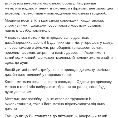
атрибутом вечірнього чоловічого образу. Так, раніше
метелики надівали тільки зі смокінгом і фраком, але зараз цей
аксесуар перекочував у повсякденний чоловічий гардероб.
Модники носять їх із картатими сорочками, кардиганами,
спортивними піджаками, сорочками з коротким рукавом і
навіть із футболками-поло.
А яких тільки метеликів ні продається в десятках
дизайнерських лавочок! Будь-яких відтінків, у горошок, у карту,
з персонажами з фільмів, різнобарвні, тришарові, великі,
невеликі, шовкові, шкіряні та навіть дерев'яні. Асортимент
такий величезний, що кожен маленький чоловік зможе знайти
щось до душі.
Вашій дитині такий атрибут точно припаде до смаку, оскільки
дизайн виготовлений у яскравих тонах.
Кожен метелик чекає на свого володаря. Одягти цю прикрасу
можна в гості або вибираючи вбрання на ранок, воно буде
дуже доречним.
Метелик має застібку, що не створює труднощів із
використанням, також його можна відрегулювати під шию
дитини.
Так, що якщо Ви ставитеся до питання: «Начерений такий