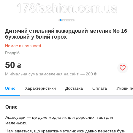
Дитячий стильний жакардовий метелик No 16
бузковий у білий горох
Немає в наявності
Роздріб
50
₴
Мінімальна сума замовлення на сайті — 200 ₴
Опис
Характеристики
Доставка
Оплата
Умови п
Опис
Аксесуари — це дуже модно як для дорослих, так і для
маленьких.
Нам здається, що краватка-метелик уже давно перестав бути