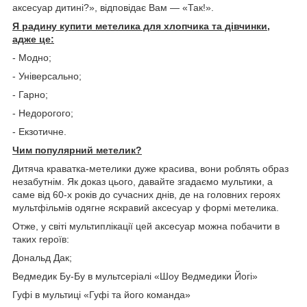
аксесуар дитині?», відповідає Вам — «Так!».
Я радину купити метелика для хлопчика та дівчинки,
адже це:
- Модно;
- Універсально;
- Гарно;
- Недорогого;
- Екзотичне.
Чим популярний метелик?
Дитяча краватка-метелики дуже красива, вони роблять образ
незабутнім. Як доказ цього, давайте згадаємо мультики, а
саме від 60-х років до сучасних днів, де на головних героях
мультфільмів одягне яскравий аксесуар у формі метелика.
Отже, у світі мультиплікації цей аксесуар можна побачити в
таких героїв:
Дональд Дак;
Ведмедик Бу-Бу в мультсеріалі «Шоу Ведмедики Йогі»
Гуфі в мультиці «Гуфі та його команда»