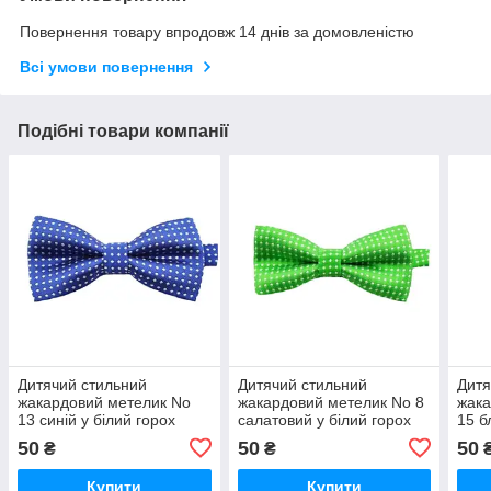
Повернення товару впродовж 14 днів за домовленістю
Всі умови повернення
Подібні товари компанії
Дитячий стильний
Дитячий стильний
Дитя
жакардовий метелик No
жакардовий метелик No 8
жака
13 синій у білий горох
салатовий у білий горох
15 б
горо
50
50
50
₴
₴
Купити
Купити