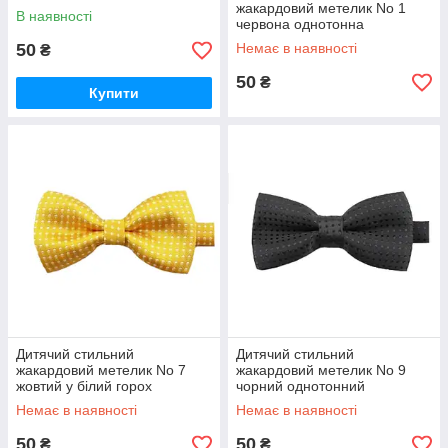
жакардовий метелик No 1
В наявності
червона однотонна
50
Немає в наявності
₴
50
₴
Купити
Дитячий стильний
Дитячий стильний
жакардовий метелик No 7
жакардовий метелик No 9
жовтий у білий горох
чорний однотонний
Немає в наявності
Немає в наявності
50
50
₴
₴