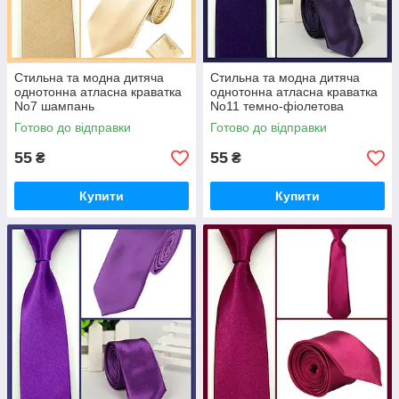
Стильна та модна дитяча
Стильна та модна дитяча
однотонна атласна краватка
однотонна атласна краватка
No7 шампань
No11 темно-фіолетова
Готово до відправки
Готово до відправки
55
55
₴
₴
Купити
Купити