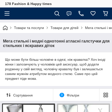
178 Fashion & Happy times
Товари та послуги
Товари для дітей
Мега стильні і м
Мега стильні і модні однотонні атласні галстучки для
стильних і яскравих діток
Що може бути більш чоловіче в одязі, ніж краватка? Хоч іноді
жінки і запозичують у чоловіків цей аксесуар, щоб додати
родзинку у свій вигляд, чоловічу краватку був і залишається
самим мужнім атрибутом модного стилю. Саме про цей
предмет піде мова.
Сортування
0
Фільтри