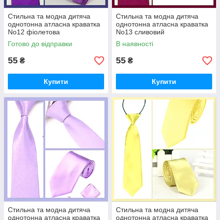
Стильна та модна дитяча
Стильна та модна дитяча
однотонна атласна краватка
однотонна атласна краватка
No12 фіолетова
No13 сливовий
Готово до відправки
В наявності
55
55
₴
₴
Купити
Купити
Стильна та модна дитяча
Стильна та модна дитяча
однотонна атласна краватка
однотонна атласна краватка