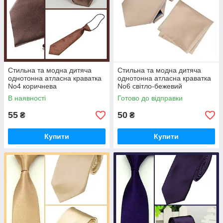
Стильна та модна дитяча
Стильна та модна дитяча
однотонна атласна краватка
однотонна атласна краватка
No4 коричнева
No6 світло-бежевий
В наявності
Готово до відправки
55
50
₴
₴
Купити
Купити