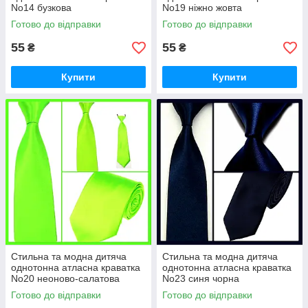
No14 бузкова
No19 ніжно жовта
Готово до відправки
Готово до відправки
55
55
₴
₴
Купити
Купити
Стильна та модна дитяча
Стильна та модна дитяча
однотонна атласна краватка
однотонна атласна краватка
No20 неоново-салатова
No23 синя чорна
Готово до відправки
Готово до відправки