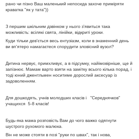
рано чи пізно Ваш маленький непосида захоче приміряти
краватка "як у тата"))
З першим шкільним дзвінком у нього з'явиться така
можливість: всілякі свята, лінійки, відкриті уроки.
Куди тільки дев'ється весь ентузіазм, коли в знаменний день
ви вп'ятеро намагаєтеся спорудити зловісний вузол?
Дитина нервує, примхливує, а в підсумку, найімовірніше, ще й
запізнює. Мамам варто взяти на замітку всього кілька порад, і
тоді юний джентльмен носитиме дорослий аксесуар із
задоволенням.
Для дошкодять, учнів молодших класів і "Середнячков"
учащихся 5-8 класів!
Будь-яка мама розповість Вам до чого важко одягнути
шустрого рухомого малюка.
Він не може стояти в позі "руки по швах", так і нова,