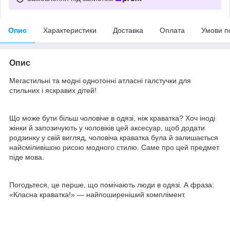
Опис
Характеристики
Доставка
Оплата
Умови п
Опис
Мегастильні та модні однотонні атласні галстучки для
стильних і яскравих дітей!
Що може бути більш чоловіче в одязі, ніж краватка? Хоч іноді
жінки й запозичують у чоловіків цей аксесуар, щоб додати
родзинку у свій вигляд, чоловіча краватка була й залишається
найсміливішою рисою модного стилю. Саме про цей предмет
піде мова.
Погодьтеся, це перше, що помічають люди в одязі. А фраза:
«Класна краватка!» — найпоширеніший комплімент.