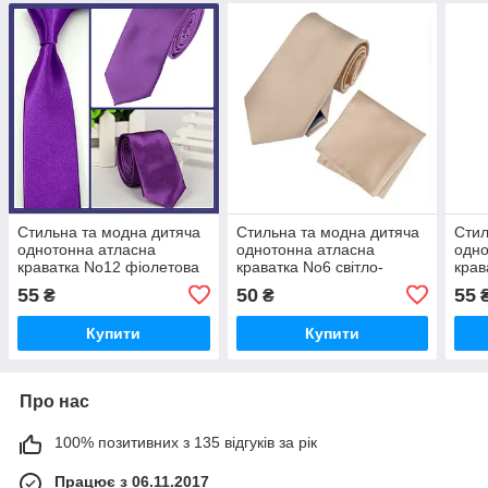
Стильна та модна дитяча
Стильна та модна дитяча
Стил
однотонна атласна
однотонна атласна
одно
краватка No12 фіолетова
краватка No6 світло-
крав
бежевий
55
50
55
₴
₴
Купити
Купити
Про нас
100% позитивних з 135 відгуків за рік
Працює з 06.11.2017