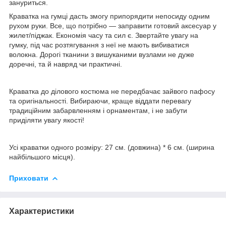
зануриться.
Краватка на гумці дасть змогу припорядити непосиду одним
рухом руки. Все, що потрібно — заправити готовий аксесуар у
жилет/піджак. Економія часу та сил є. Звертайте увагу на
гумку, під час розтягування з неї не мають вибиватися
волокна. Дорогі тканини з вишуканими вузлами не дуже
доречні, та й навряд чи практичні.
Краватка до ділового костюма не передбачає зайвого пафосу
та оригінальності. Вибираючи, краще віддати перевагу
традиційним забарвленням і орнаментам, і не забути
приділяти увагу якості!
Усі краватки одного розміру: 27 см. (довжина) * 6 см. (ширина
найбільшого місця).
Приховати
Характеристики