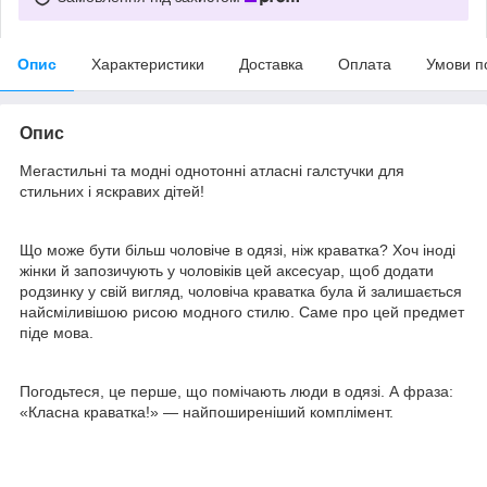
Опис
Характеристики
Доставка
Оплата
Умови п
Опис
Мегастильні та модні однотонні атласні галстучки для
стильних і яскравих дітей!
Що може бути більш чоловіче в одязі, ніж краватка? Хоч іноді
жінки й запозичують у чоловіків цей аксесуар, щоб додати
родзинку у свій вигляд, чоловіча краватка була й залишається
найсміливішою рисою модного стилю. Саме про цей предмет
піде мова.
Погодьтеся, це перше, що помічають люди в одязі. А фраза:
«Класна краватка!» — найпоширеніший комплімент.