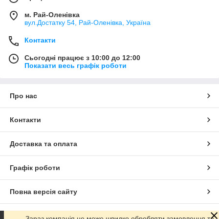
м. Рай-Оленівка
вул.Достатку 54, Рай-Оленівка, Україна
Контакти
Сьогодні працює з 10:00 до 12:00
Показати весь графік роботи
Про нас
Контакти
Доставка та оплата
Графік роботи
Повна версія сайту
Сайт створено на маркетплейсі
Prom.ua
Зараз компанія не може швидко обробляти замовлення та