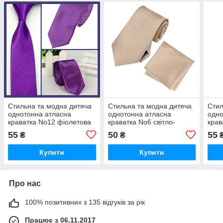
Стильна та модна дитяча
Стильна та модна дитяча
Стил
однотонна атласна
однотонна атласна
одно
краватка No12 фіолетова
краватка No6 світло-
крав
бежевий
55
50
55
₴
₴
Купити
Купити
Про нас
100% позитивних з 135 відгуків за рік
Працює з 06.11.2017