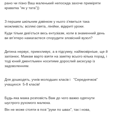
рано чи пізно Ваш маленький непосида захоче приміряти
краватка "як у тата"))
З першим шкільним дзвінком у нього з'явиться така
можливість: всілякі свята, лінійки, відкриті уроки.
Куди тільки дев'ється весь ентузіазм, коли в знаменний день
ви вп'ятеро намагаєтеся спорудити зловісний вузол?
Дитина нервує, примхливує, а в підсумку, найімовірніше, ще й
запізнює. Мамам варто взяти на замітку всього кілька порад, і
тоді юний джентльмен носитиме дорослий аксесуар із
задоволенням.
Для дошкодять, учнів молодших класів і "Середнячков"
учащихся 5-8 класів!
Будь-яка мама розповість Вам до чого важко одягнути
шустрого рухомого малюка.
Він не може стояти в позі "руки по швах", так і нова,