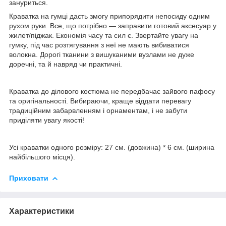
зануриться.
Краватка на гумці дасть змогу припорядити непосиду одним
рухом руки. Все, що потрібно — заправити готовий аксесуар у
жилет/піджак. Економія часу та сил є. Звертайте увагу на
гумку, під час розтягування з неї не мають вибиватися
волокна. Дорогі тканини з вишуканими вузлами не дуже
доречні, та й навряд чи практичні.
Краватка до ділового костюма не передбачає зайвого пафосу
та оригінальності. Вибираючи, краще віддати перевагу
традиційним забарвленням і орнаментам, і не забути
приділяти увагу якості!
Усі краватки одного розміру: 27 см. (довжина) * 6 см. (ширина
найбільшого місця).
Приховати
Характеристики