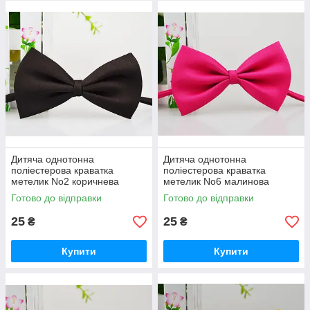
Дитяча однотонна
Дитяча однотонна
поліестерова краватка
поліестерова краватка
метелик No2 коричнева
метелик No6 малинова
Готово до відправки
Готово до відправки
25
25
₴
₴
Купити
Купити