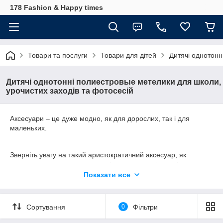
178 Fashion & Happy times
Товари та послуги
Товари для дітей
Дитячі однотонн
Дитячі однотонні полиестровые метелики для школи,
урочистих заходів та фотосесій
Аксесуари – це дуже модно, як для дорослих, так і для
маленьких.
Зверніть увагу на такий аристократичний аксесуар, як
метелик-краватка для хлопчиків, а можливо і для дівчаток,
адже дорослі дами вже давно використовують його у своєму
Показати все
стилі.
Сортування
0
Фільтри