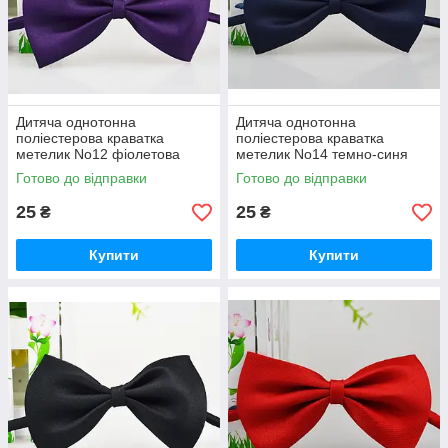
Дитяча однотонна
Дитяча однотонна
поліестерова краватка
поліестерова краватка
метелик No12 фіолетова
метелик No14 темно-синя
Готово до відправки
Готово до відправки
25
25
₴
₴
Купити
Купити