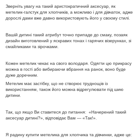
Зверніть увагу на такий аристократичний аксесуар, як
метелик-галстук для хлопчиків, а можливо і для дівчаток, адже
дорослі дами вже давно використовують його у своєму стилі.
Вашій дитині такий атрибут точно припаде до смаку, позаяк
дизайн виготовлений у яскравих тонах і гарячих візерунках, зі
смайликами та зірочками.
Кожен метелик чекає на свого володаря. Одягти цю прикрасу
можна в гості або вибираючи вбрання на ранок, воно буде
дуже доречним.
Метелик має застібку, що не створює труднощів із
використанням, також його можна відрегулювати під шию
дитини.
Так, що якщо Ви ставитеся до питання: «Начерений такий
аксесуар дитині?», відповідає Вам — «Так!».
Я радину купити метелика для хлопчика та дівчинки, адже це: