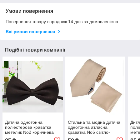
Умови повернення
Повернення товару впродовж 14 днів за домовленістю
Всі умови повернення
Подібні товари компанії
Дитяча однотонна
Стильна та модна дитяча
Дитя
поліестерова краватка
однотонна атласна
полі
метелик No2 коричнева
краватка No6 світло-
мете
бежевий