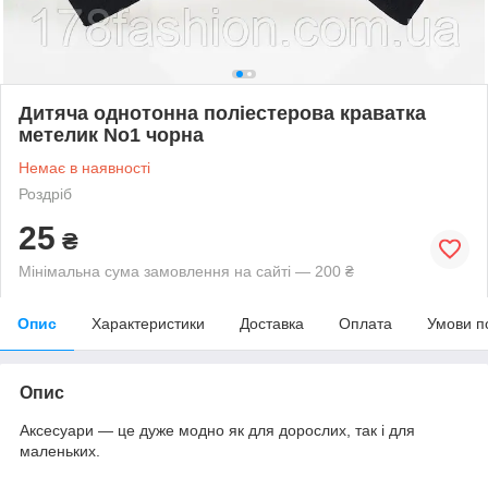
Дитяча однотонна поліестерова краватка
метелик No1 чорна
Немає в наявності
Роздріб
25
₴
Мінімальна сума замовлення на сайті — 200 ₴
Опис
Характеристики
Доставка
Оплата
Умови п
Опис
Аксесуари — це дуже модно як для дорослих, так і для
маленьких.