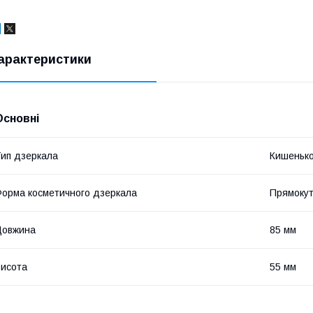
арактеристики
Основні
ип дзеркала
Кишеньк
орма косметичного дзеркала
Прямоку
Довжина
85 мм
исота
55 мм