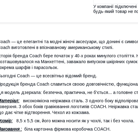
У компанії підключені
будь-який товар не п
oach — це елегантні та модні жіночі аксесуари, що донині є симво
oach виготовлені в впізнаваному американському стилі.
сторія бренда Coach бере початок у 40-х роках минулого століття.
озташовувалося на Манхеттені, заважало випуском шкіряних сумок, 
окрема шарфів і парасольок.
ьогодні Coach — це всесвітньо відомий бренд.
родукція бренда Coach славиться своєю довговічністю, функціонал
я модель дзеркала: безпечна, практична, не б'ється... а головне ст
атеріал:
високоякісна неіржавка сталь. З одного боку відполіров
оверхня. З обох боків гравіювання логотипів COACH. Неіржавка ста
о дає чітке відтворення. Чехол из кожзама.
озмір:
8,5 х 5,5 см, його можна носити як у чохлі, так і без чохла.
аковання :
біла картонна фірмова коробочка COACH.