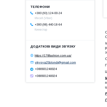
+380 (93) 124-00-24
lifecell (Viber)
+380 (98) 440-18-64
Киевстар
C
C
І
р
з
https://178fashion.com.ua/
С
vikysya25blondi@gmail.com
П
+380931240024
Ц
+380931240024
М
п
щ
Р
П