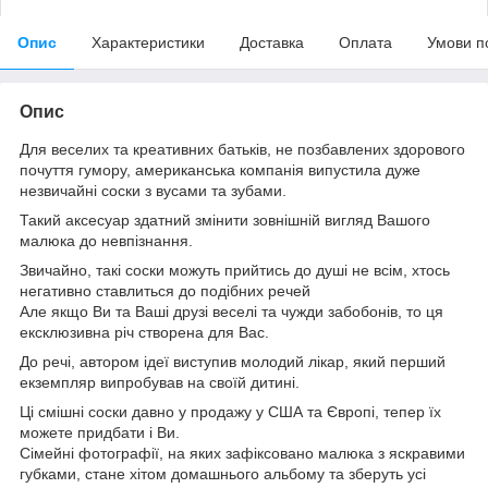
Опис
Характеристики
Доставка
Оплата
Умови п
Опис
Для веселих та креативних батьків, не позбавлених здорового
почуття гумору, американська компанія випустила дуже
незвичайні соски з вусами та зубами.
Такий аксесуар здатний змінити зовнішній вигляд Вашого
малюка до невпізнання.
Звичайно, такі соски можуть прийтись до душі не всім, хтось
негативно ставлиться до подібних речей
Але якщо Ви та Ваші друзі веселі та чужди забобонів, то ця
ексклюзивна річ створена для Вас.
До речі, автором ідеї виступив молодий лікар, який перший
екземпляр випробував на своїй дитині.
Ці смішні соски давно у продажу у США та Європі, тепер їх
можете придбати і Ви.
Сімейні фотографії, на яких зафіксовано малюка з яскравими
губками, стане хітом домашнього альбому та зберуть усі