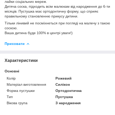
лайки соціальних мереж.
Дитяча соска, підходить всім малюкам від народження до 6-ти
місяців. Пустушка має ортодонтичну форму, що сприяє
правильному становленню прикусу дитини.
Тільки лінивий не посміхнеться при погляді на малечу з такою
соскою.
Ваша дитина буде 100% в центрі уваги!)
Приховати
Характеристики
Основні
Колір
Рожевий
Матеріал виготовлення
Силікон
Форма пустушки
Ортодонтична
Тип
Пустушка
Вікова група
З народження