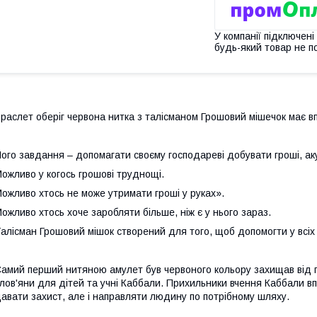
У компанії підключені
будь-який товар не п
раслет оберіг червона нитка з талісманом Грошовий мішечок має вп
ого завдання – допомагати своєму господареві добувати гроші, ак
ожливо у когось грошові труднощі.
ожливо хтось не може утримати гроші у руках».
ожливо хтось хоче заробляти більше, ніж є у нього зараз.
алісман Грошовий мішок створений для того, щоб допомогти у всіх 
амий перший нитяною амулет був червоного кольору захищав від пр
лов'яни для дітей та учні Каббали. Прихильники вчення Каббали вп
авати захист, але і направляти людину по потрібному шляху.