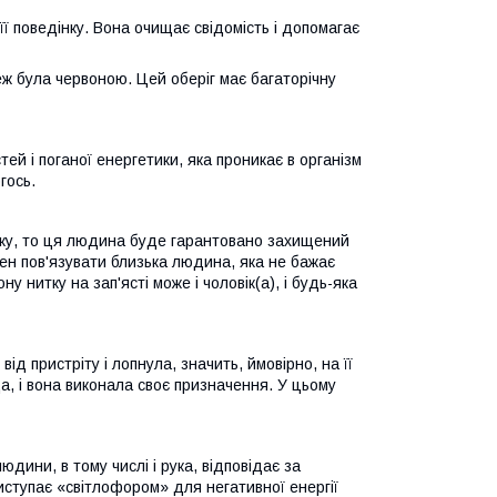
ї поведінку. Вона очищає свідомість і допомагає
ж була червоною. Цей оберіг має багаторічну
ей і поганої енергетики, яка проникає в організм
гось.
итку, то ця людина буде гарантовано захищений
нен пов'язувати близька людина, яка не бажає
у нитку на зап'ясті може і чоловік(а), і будь-яка
д пристріту і лопнула, значить, ймовірно, на її
а, і вона виконала своє призначення. У цьому
юдини, в тому числі і рука, відповідає за
виступає «світлофором» для негативної енергії