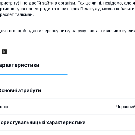
пристріту) і не дає їй зайти в організм. Так це чи ні, невідомо, а
ртистів сучасної естради та інших зірок Голлівуду, можна побачити,
раслет талісман.
ля того, щоб одягти червону нитку на руку , вставте кінчик з вузлик
арактеристики
Основні атрибути
олір
Червони
Користувальницькі характеристики