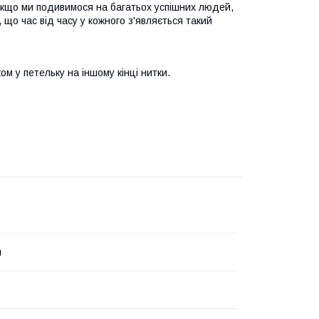
ле якщо ми подивимося на багатьох успішних людей,
 що час від часу у кожного з'являється такий
ом у петельку на іншому кінці нитки.
й