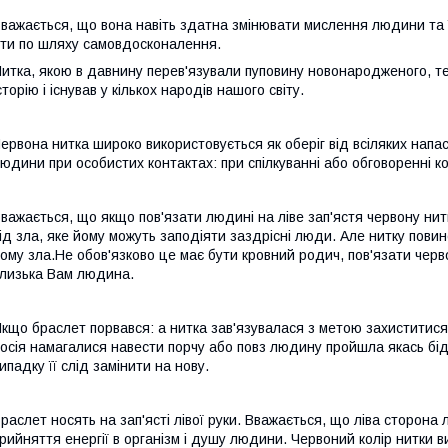
важається, що вона навіть здатна змінювати мислення людини та ї
ти по шляху самовдосконалення.
итка, якою в давнину перев'язували пуповину новонародженого, те
сторію і існував у кількох народів нашого світу.
ервона нитка широко використовується як оберіг від всіляких напаст
юдини при особистих контактах: при спілкуванні або обговоренні ко
важається, що якщо пов'язати людині на ліве зап'ястя червону н
ід зла, яке йому можуть заподіяти заздрісні люди. Але нитку пови
ому зла.Не обов'язково це має бути кровний родич, пов'язати червон
лизька Вам людина.
кщо браслет порвався: а нитка зав'язувалася з метою захиститися ві
осія намагалися навести порчу або повз людину пройшла якась бід
ипадку її слід замінити на нову.
раслет носять на зап'ясті лівої руки. Вважається, що ліва сторона л
рийняття енергії в організм і душу людини. Червоний колір нитки 