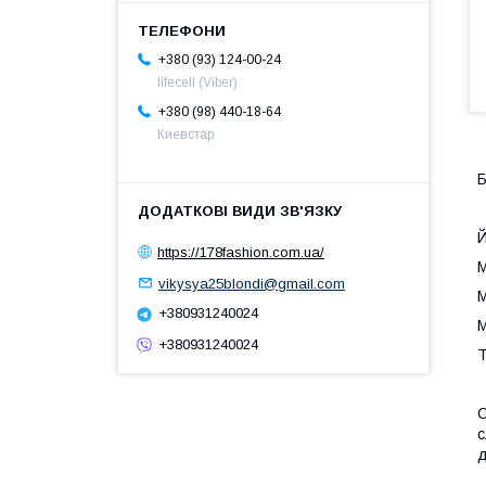
+380 (93) 124-00-24
lifecell (Viber)
+380 (98) 440-18-64
Киевстар
Б
Й
https://178fashion.com.ua/
М
vikysya25blondi@gmail.com
М
+380931240024
М
+380931240024
Т
С
с
д