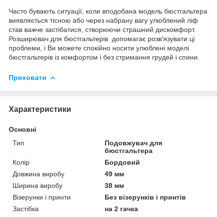
Часто бувають ситуації, коли вподобана модель бюстгальтера
виявляється тісною або через набрану вагу улюблений ліф
став важче застібатися, створюючи страшний дискомфорт.
Розширювач для бюстгальтерів допомагає розв'язувати ці
проблеми, і Ви можете спокійно носити улюблені моделі
бюстгальтерів із комфортом і без стримання грудей і спини.
Приховати
Характеристики
Основні
Тип
Подовжувач для
бюстгальтера
Колір
Бордовий
Довжина виробу
49 мм
Ширина виробу
38 мм
Візерунки і принти
Без візерунків і принтів
Застібка
на 2 гачка