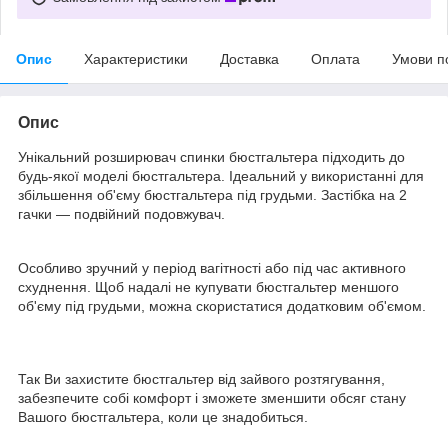
Опис
Характеристики
Доставка
Оплата
Умови п
Опис
Унікальний розширювач спинки бюстгальтера підходить до
будь-якої моделі бюстгальтера. Ідеальний у використанні для
збільшення об'єму бюстгальтера під грудьми. Застібка на 2
гачки — подвійний подовжувач.
Особливо зручний у період вагітності або під час активного
схуднення. Щоб надалі не купувати бюстгальтер меншого
об'єму під грудьми, можна скористатися додатковим об'ємом.
Так Ви захистите бюстгальтер від зайвого розтягування,
забезпечите собі комфорт і зможете зменшити обсяг стану
Вашого бюстгальтера, коли це знадобиться.