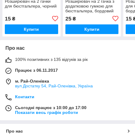
Розширювач на 2 гачки
Розширювач на 2 гачка з
Розш
для бюстгальтера, чорний
додатковою гумкою для
для 
бюстгальтера, бордовий
борд
15
25
15
₴
₴
Купити
Купити
Про нас
100% позитивних з 135 відгуків за рік
Працює з 06.11.2017
м. Рай-Оленівка
вул.Достатку 54, Рай-Оленівка, Україна
Контакти
Сьогодні працює з 10:00 до 17:00
Показати весь графік роботи
Про нас