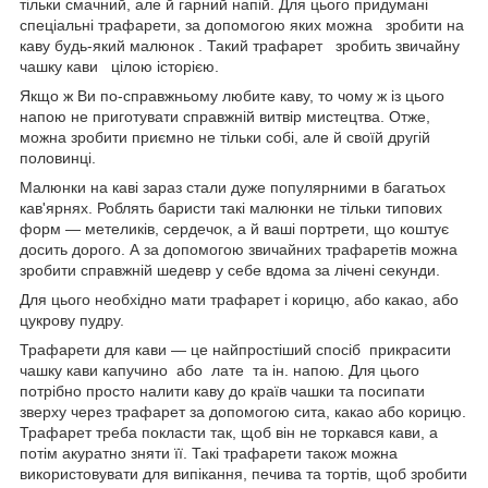
тільки смачний, але й гарний напій. Для цього придумані
спеціальні трафарети, за допомогою яких можна зробити на
каву будь-який малюнок . Такий трафарет зробить звичайну
чашку кави цілою історією.
Якщо ж Ви по-справжньому любите каву, то чому ж із цього
напою не приготувати справжній витвір мистецтва. Отже,
можна зробити приємно не тільки собі, але й своїй другій
половинці.
Малюнки на каві зараз стали дуже популярними в багатьох
кав'ярнях. Роблять баристи такі малюнки не тільки типових
форм — метеликів, сердечок, а й ваші портрети, що коштує
досить дорого. А за допомогою звичайних трафаретів можна
зробити справжній шедевр у себе вдома за лічені секунди.
Для цього необхідно мати трафарет і корицю, або какао, або
цукрову пудру.
Трафарети для кави — це найпростіший спосіб прикрасити
чашку кави капучино або лате та ін. напою. Для цього
потрібно просто налити каву до країв чашки та посипати
зверху через трафарет за допомогою сита, какао або корицю.
Трафарет треба покласти так, щоб він не торкався кави, а
потім акуратно зняти її. Такі трафарети також можна
використовувати для випікання, печива та тортів, щоб зробити