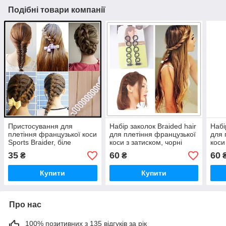
Подібні товари компанії
Пристосування для
Набір заколок Braided hair
Набі
плетіння французької коси
для плетіння французької
для 
Sports Braider, біле
коси з затиском, чорні
коси
35
60
60
₴
₴
Купити
Купити
Про нас
100% позитивних з 135 відгуків за рік