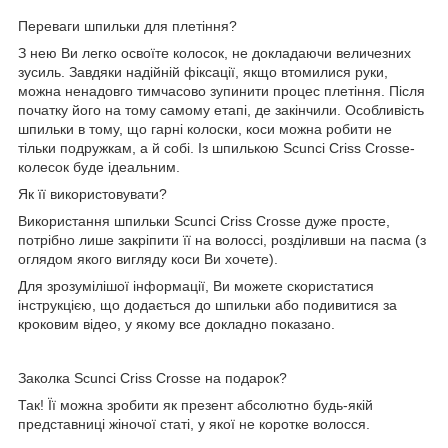
Переваги шпильки для плетіння?
З нею Ви легко освоїте колосок, не докладаючи величезних
зусиль. Завдяки надійній фіксації, якщо втомилися руки,
можна ненадовго тимчасово зупинити процес плетіння. Після
початку його на тому самому етапі, де закінчили. Особливість
шпильки в тому, що гарні колоски, коси можна робити не
тільки подружкам, а й собі. Із шпилькою Scunci Criss Crosse-
колесок буде ідеальним.
Як її використовувати?
Використання шпильки Scunci Criss Crosse дуже просте,
потрібно лише закріпити її на волоссі, розділивши на пасма (з
оглядом якого вигляду коси Ви хочете).
Для зрозумілішої інформації, Ви можете скористатися
інструкцією, що додається до шпильки або подивитися за
кроковим відео, у якому все докладно показано.
Заколка Scunci Criss Crosse на подарок?
Так! Її можна зробити як презент абсолютно будь-якій
представниці жіночої статі, у якої не коротке волосся.