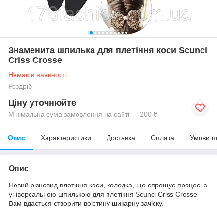
Знаменита шпилька для плетіння коси Scunci
Criss Crosse
Немає в наявності
Роздріб
Ціну уточнюйте
Мінімальна сума замовлення на сайті — 200 ₴
Опис
Характеристики
Доставка
Оплата
Умови п
Опис
Новий різновид плетіння коси, колодка, що спрощує процес, з
універсальною шпилькою для плетіння Scunci Criss Crosse
Вам вдасться створити воістину шикарну зачіску.