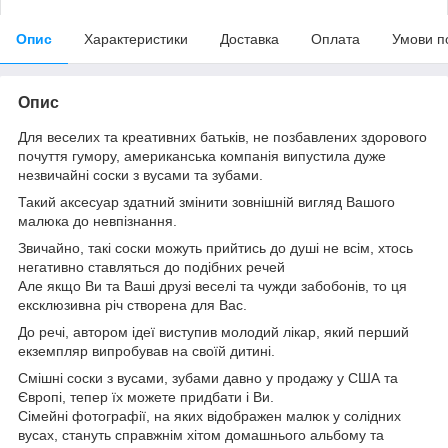
Опис
Характеристики
Доставка
Оплата
Умови п
Опис
Для веселих та креативних батьків, не позбавлених здорового
почуття гумору, американська компанія випустила дуже
незвичайні соски з вусами та зубами.
Такий аксесуар здатний змінити зовнішній вигляд Вашого
малюка до невпізнання.
Звичайно, такі соски можуть прийтись до душі не всім, хтось
негативно ставляться до подібних речей
Але якщо Ви та Ваші друзі веселі та чужди забобонів, то ця
ексклюзивна річ створена для Вас.
До речі, автором ідеї виступив молодий лікар, який перший
екземпляр випробував на своїй дитині.
Смішні соски з вусами, зубами давно у продажу у США та
Європі, тепер їх можете придбати і Ви.
Сімейні фотографії, на яких відображен малюк у солідних
вусах, стануть справжнім хітом домашнього альбому та