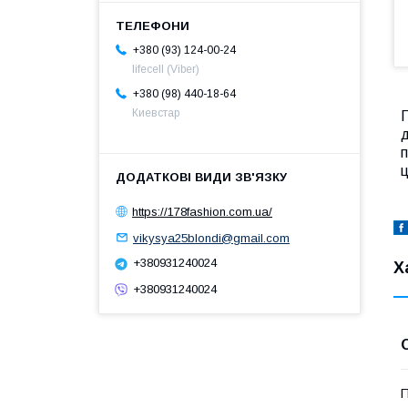
+380 (93) 124-00-24
lifecell (Viber)
+380 (98) 440-18-64
Киевстар
П
д
п
ц
https://178fashion.com.ua/
vikysya25blondi@gmail.com
+380931240024
Х
+380931240024
П