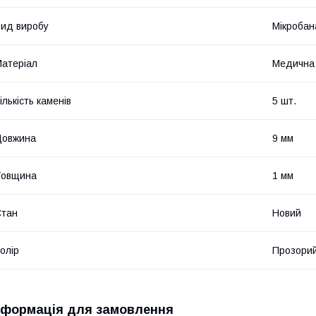
ид виробу
Мікробан
атеріал
Медична
ількість каменів
5 шт.
Довжина
9 мм
Товщина
1 мм
Стан
Новий
олір
Прозори
нформація для замовлення