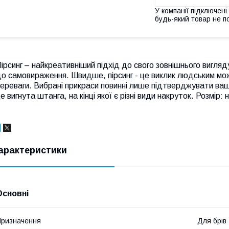
У компанії підключені
будь-який товар не п
ірсинг – найкреативніший підхід до свого зовнішнього вигляду
о самовираження. Швидше, пірсинг - це виклик людським мо
ереваги. Вибрані прикраси повинні лише підтверджувати вашу
е вигнута штанга, на кінці якої є різні види накруток.
Розмір: 
арактеристики
Основні
ризначення
Для брів