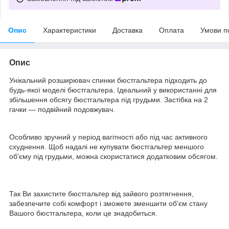
Опис
Характеристики
Доставка
Оплата
Умови п
Опис
Унікальний розширювач спинки бюстгальтера підходить до
будь-якої моделі бюстгальтера. Ідеальний у використанні для
збільшення обсягу бюстгальтера під грудьми. Застібка на 2
гачки — подвійний подовжувач.
Особливо зручний у період вагітності або під час активного
схуднення. Щоб надалі не купувати бюстгальтер меншого
об'єму під грудьми, можна скористатися додатковим обсягом.
Так Ви захистите бюстгальтер від зайвого розтягнення,
забезпечите собі комфорт і зможете зменшити об'єм стану
Вашого бюстгальтера, коли це знадобиться.