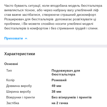
Часто бувають ситуації, коли вподобана модель бюстгальтера
виявляється тісною, або через набрану вагу улюблений ліф
став важче застібатися, створюючи страшний дискомфорт.
Розширювач для бюстгальтерів допомагає розв'язувати ці
проблеми, і Ви можете спокійно носити улюблені моделі
бюстгальтерів із комфортом і без стримання грудей і спини.
Приховати
Характеристики
Основні
Тип
Подовжувач для
бюстгальтера
Колір
Рожевий
Довжина виробу
49 мм
Ширина виробу
38 мм
Візерунки і принти
Без візерунків і принтів
Застібка
на 2 гачка