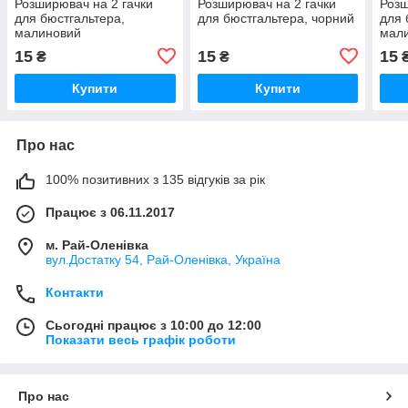
Розширювач на 2 гачки
Розширювач на 2 гачки
Розш
для бюстгальтера,
для бюстгальтера, чорний
для 
малиновий
мал
15
15
15
₴
₴
Купити
Купити
Про нас
100% позитивних з 135 відгуків за рік
Працює з 06.11.2017
м. Рай-Оленівка
вул.Достатку 54, Рай-Оленівка, Україна
Контакти
Сьогодні працює з 10:00 до 12:00
Показати весь графік роботи
Про нас