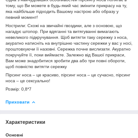
тому, що Ви можете в будь-який час змінити прикрасу на ту,
яка найбільше підходить Вашому настрою або образу у
певний момент!
Нострили: Схожі на звичайні гвоздики, але з основою, що
нагадує штопор. При вдяганні та витягуванні вимагають
невеликого підкручування. Щоб витягти таку сережку з носа,
акуратно натисніть на внутрішню частину сережки у вас у носі,
проштовхуючи її назовні. Сережка почне вислизати. Акуратно
покручуйте її, поки виймаєте. Залежно від Вашої прикраси,
Вам може знадобитися зробити два або три повні обороти,
щоб повністю витягти сережку
Пірсинг носа – це красиво, пірсинг носа – це сучасно, пірсинг
носа – це сексуально!
Розмір: 0,8*7
Приховати
Характеристики
Основні