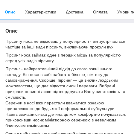
Опис
Характеристики
Доставка
Оплата
Умови п
Опис
Пірсингу носа не відмовиш у популярності - він зустрічається
частіше за інші види пірсингу, виключаючи проколи вух.
Пірсинг носа займає одне з перших місць за популярністю
серед усіх видів пірсингу.
Пірсинг - найкреативніший підхід до свого зовнішнього
вигляду. Він несе в собі набагато більше, ніж тягу до
самовираження. Скоріше, пірсинг — це виклик людським
можливостям, що дає відчуття сили і переваги. Вибрані
прикраси повинні лише підтверджувати Вашу винятковість та
сміливість.
Сережки в носі вже перестали вважатися ознакою
приналежності до будь-якої неформальної субкультури.
Навіть звичайнісінька дівчина цілком комфортно почувається,
прикрасивши носик мініатюрною сережкою з невеликим
блискучим камінчиком.
Одна з найчудовіших особливостей пірсингу носа полягає в