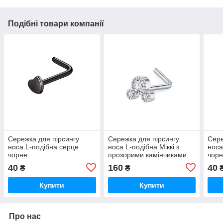
Подібні товари компанії
Сережка для пірсингу
Сережка для пірсингу
Сере
носа L-подібна серце
носа L-подібна Міккі з
носа
чорне
прозорими камінчиками
чор
під срібло
40
160
40
₴
₴
Купити
Купити
Про нас