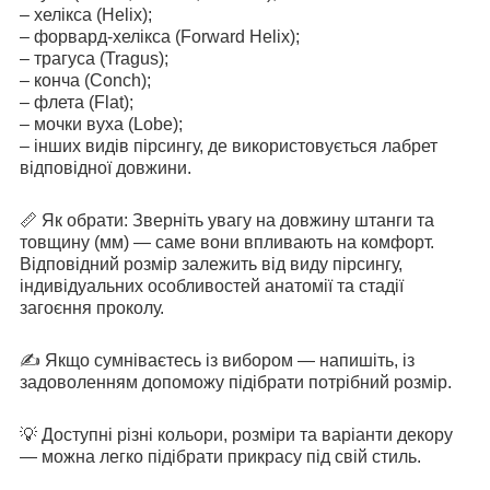
– хелікса (Helix);
– форвард-хелікса (Forward Helix);
– трагуса (Tragus);
– конча (Conch);
– флета (Flat);
– мочки вуха (Lobe);
– інших видів пірсингу, де використовується лабрет
відповідної довжини.
📏 Як обрати: Зверніть увагу на довжину штанги та
товщину (мм) — саме вони впливають на комфорт.
Відповідний розмір залежить від виду пірсингу,
індивідуальних особливостей анатомії та стадії
загоєння проколу.
✍️ Якщо сумніваєтесь із вибором — напишіть, із
задоволенням допоможу підібрати потрібний розмір.
💡 Доступні різні кольори, розміри та варіанти декору
— можна легко підібрати прикрасу під свій стиль.