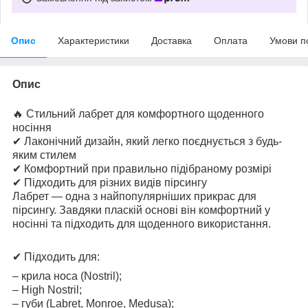
Опис
Характеристики
Доставка
Оплата
Умови п
Опис
🔥 Стильний лабрет для комфортного щоденного
носіння
✔ Лаконічний дизайн, який легко поєднується з будь-
яким стилем
✔ Комфортний при правильно підібраному розмірі
✔ Підходить для різних видів пірсингу
Лабрет — одна з найпопулярніших прикрас для
пірсингу. Завдяки пласкій основі він комфортний у
носінні та підходить для щоденного використання.
✔ Підходить для:
– крила носа (Nostril);
– High Nostril;
– губи (Labret, Monroe, Medusa);