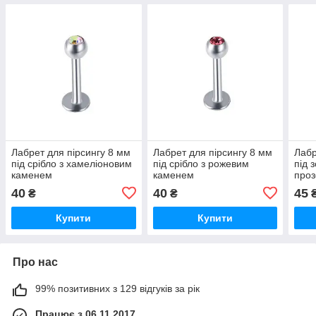
Лабрет для пірсингу 8 мм
Лабрет для пірсингу 8 мм
Лабр
під срібло з хамеліоновим
під срібло з рожевим
під 
каменем
каменем
проз
40
40
45
₴
₴
Купити
Купити
Про нас
99% позитивних з 129 відгуків за рік
Працює з 06.11.2017