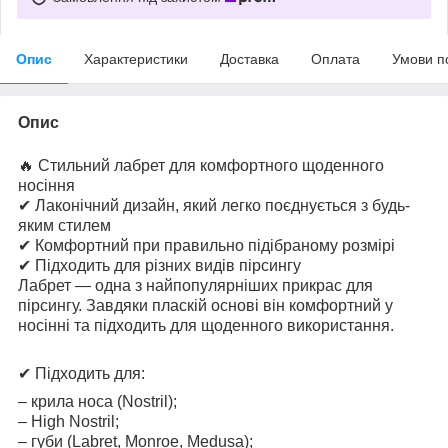
Опис
Характеристики
Доставка
Оплата
Умови п
Опис
🔥 Стильний лабрет для комфортного щоденного
носіння
✔ Лаконічний дизайн, який легко поєднується з будь-
яким стилем
✔ Комфортний при правильно підібраному розмірі
✔ Підходить для різних видів пірсингу
Лабрет — одна з найпопулярніших прикрас для
пірсингу. Завдяки пласкій основі він комфортний у
носінні та підходить для щоденного використання.
✔ Підходить для:
– крила носа (Nostril);
– High Nostril;
– губи (Labret, Monroe, Medusa);