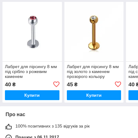
Лабрет для пірсингу 8 мм
Лабрет для пірсингу 8 мм
Лабр
під срібло з рожевим
під золото з каменем
під 
каменем
прозорого кольору
кам
40
45
40
₴
₴
Купити
Купити
Про нас
100% позитивних з 135 відгуків за рік
Працює з 06.11.2017