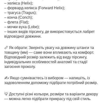
– хелікса (Helix);
– форвард-хелікса (Forward Helix);
– трагуса (Tragus);
– конча (Conch);
– флета (Flat);
– мочки вуха (Lobe);
– інших видів пірсингу, де використовується лабрет
відповідної довжини.
📏 Як обрати: Зверніть увагу на довжину штанги та
товщину (мм) — саме вони впливають на комфорт.
Відповідний розмір залежить від виду пірсингу,
індивідуальних особливостей анатомії та стадії
загоєння проколу.
✍️ Якщо сумніваєтесь із вибором — напишіть, із
задоволенням допоможу підібрати потрібний розмір.
💡 Доступні різні кольори, розміри та варіанти декору
— можна легко підібрати прикрасу під свій стиль.