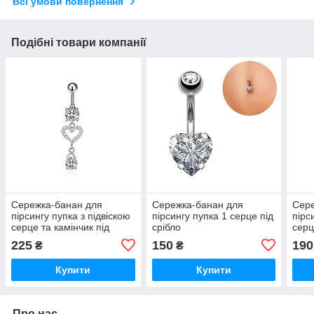
Всі умови повернення
Подібні товари компанії
Сережка-банан для
Сережка-банан для
Сере
пірсингу пупка з підвіскою
пірсингу пупка 1 серце під
пірс
серце та камінчик під
срібло
серц
срібло
під 
225
150
190
₴
₴
Купити
Купити
Про нас