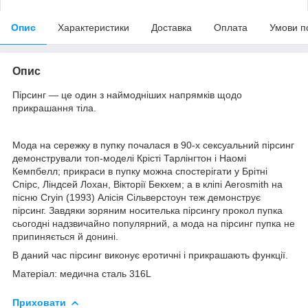
Опис
Характеристики
Доставка
Оплата
Умови п
Опис
Пірсинг — це один з наймодніших напрямків щодо
прикрашання тіла.
Мода на сережку в пупку почалася в 90-х сексуальний пірсинг
демонстрували топ-моделі Крісті Тарлінгтон і Наомі
Кемпбелл; прикраси в пупку можна спостерігати у Брітні
Спірс, Ліндсей Лохан, Вікторії Бекхем; а в кліпі Aerosmith на
пісню Cryin (1993) Алісія Сільверстоун теж демонструє
пірсинг. Завдяки зоряним носителька пірсингу прокол пупка
сьогодні надзвичайно популярний, а мода на пірсинг пупка не
припиняється й донині.
В даний час пірсинг виконує еротичні і прикрашають функції.
Матеріал: медична сталь 316L
Приховати