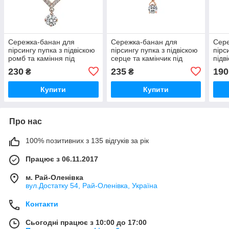
Сережка-банан для
Сережка-банан для
Сере
пірсингу пупка з підвіскою
пірсингу пупка з підвіскою
пірс
ромб та каміння під
серце та камінчик під
підв
рожеве золото
рожеве золото
золо
230
235
190
₴
₴
Купити
Купити
Про нас
100% позитивних з 135 відгуків за рік
Працює з 06.11.2017
м. Рай-Оленівка
вул.Достатку 54, Рай-Оленівка, Україна
Контакти
Сьогодні працює з 10:00 до 17:00