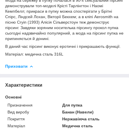
Мода на сережку в пупку почалася в 90-х сексуальний пірсинг
демонстрували топ-моделі Крісті Тарлінгтон і Наомі
Кемпбелл; прикраси в пупку можна спостерігати у Брітні
Спірс, Ліндсей Лохан, Вікторії Бекхем; а в кліпі Aerosmith на
пісню Cryin (1993) Алісія Сільверстоун теж демонструє
пірсинг. Завдяки зоряним носителька пірсингу прокол пупка
сьогодні надзвичайно популярний, а мода на пірсинг пупка не
припиняється й донині.
В даний час пірсинг виконує еротичні і прикрашають функції.
Матеріал: медична сталь 316L
Приховати
Характеристики
Основні
Призначення
Для пупка
Вид виробу
Банан (Навели)
Покриття
Нержавіюча сталь
Матеріал
Медична сталь