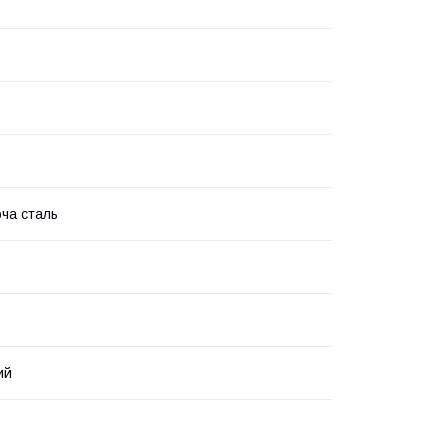
ча сталь
ий