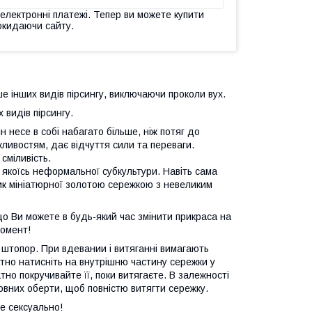
 електронні платежі. Тепер ви можете купити
окидаючи сайту.
ше інших видів пірсингу, виключаючи проколи вух.
 видів пірсингу.
н несе в собі набагато більше, ніж потяг до
ивостям, дає відчуття сили та переваги.
сміливість.
якоїсь неформальної субкультури. Навіть сама
ик мініатюрної золотою сережкою з невеликим
що Ви можете в будь-який час змінити прикраса на
момент!
 штопор. При вдевании і витяганні вимагають
атно натисніть на внутрішню частину сережки у
тно покручивайте її, поки витягаєте. В залежності
вних оберти, щоб повністю витягти сережку.
це сексуально!