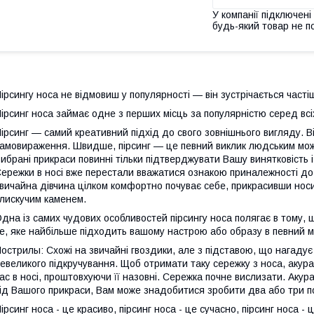
У компанії підключені
будь-який товар не п
ірсингу носа не відмовиш у популярності — він зустрічається часті
ірсинг носа займає одне з перших місць за популярністю серед всіх
ірсинг — самий креативний підхід до свого зовнішнього вигляду. Ві
амовираження. Швидше, пірсинг — це певний виклик людським можл
ибрані прикраси повинні тільки підтверджувати Вашу винятковість і 
ережки в носі вже перестали вважатися ознакою приналежності до 
вичайна дівчина цілком комфортно почуває себе, прикрасивши нос
лискучим каменем.
дна із самих чудових особливостей пірсингу носа полягає в тому, 
е, яке найбільше підходить вашому настрою або образу в певний 
острилы: Схожі на звичайні гвоздики, але з підставою, що нагадує
евеликого підкручування. Щоб отримати таку сережку з носа, акур
ас в носі, проштовхуючи її назовні. Сережка почне вислизати. Акура
ід Вашого прикраси, Вам може знадобитися зробити два або три по
ірсинг носа - це красиво, пірсинг носа - це сучасно, пірсинг носа - 