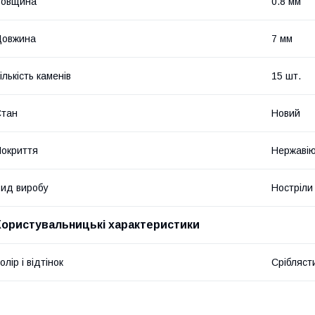
Товщина
0.8 мм
Довжина
7 мм
ількість каменів
15 шт.
Стан
Новий
окриття
Нержавію
ид виробу
Ностріли
Користувальницькі характеристики
олір і відтінок
Срібляст