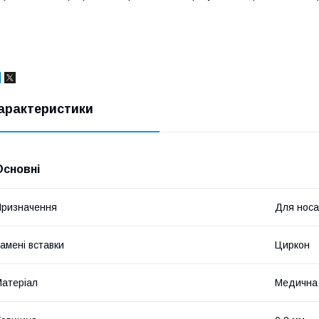
арактеристики
Основні
ризначення
Для носа
амені вставки
Циркон
атеріал
Медична