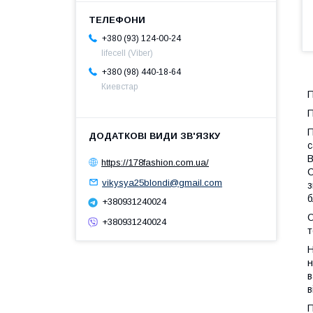
+380 (93) 124-00-24
lifecell (Viber)
+380 (98) 440-18-64
Киевстар
П
П
П
с
В
https://178fashion.com.ua/
С
vikysya25blondi@gmail.com
з
б
+380931240024
О
+380931240024
т
Н
н
в
в
П