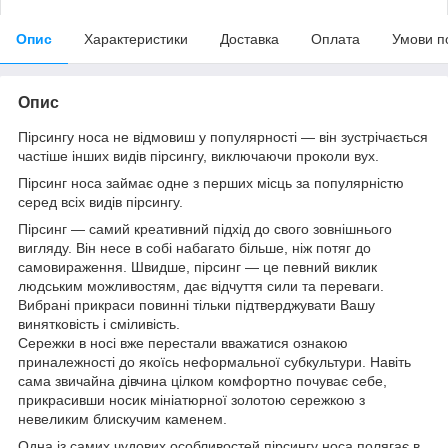
Опис
Характеристики
Доставка
Оплата
Умови п
Опис
Пірсингу носа не відмовиш у популярності — він зустрічається
частіше інших видів пірсингу, виключаючи проколи вух.
Пірсинг носа займає одне з перших місць за популярністю
серед всіх видів пірсингу.
Пірсинг — самий креативний підхід до свого зовнішнього
вигляду. Він несе в собі набагато більше, ніж потяг до
самовираження. Швидше, пірсинг — це певний виклик
людським можливостям, дає відчуття сили та переваги.
Вибрані прикраси повинні тільки підтверджувати Вашу
винятковість і сміливість.
Сережки в носі вже перестали вважатися ознакою
приналежності до якоїсь неформальної субкультури. Навіть
сама звичайна дівчина цілком комфортно почуває себе,
прикрасивши носик мініатюрної золотою сережкою з
невеликим блискучим каменем.
Одна із самих чудових особливостей пірсингу носа полягає в