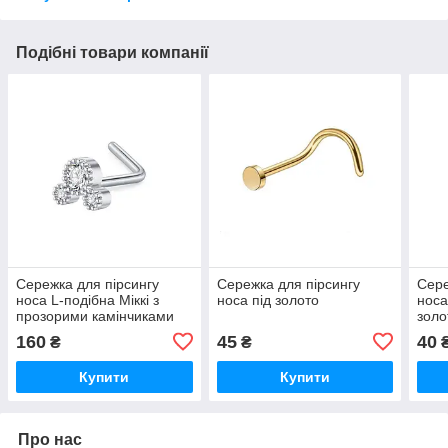
Подібні товари компанії
Сережка для пірсингу
Сережка для пірсингу
Сере
носа L-подібна Міккі з
носа під золото
носа
прозорими камінчиками
золо
під срібло
160
45
40
₴
₴
Купити
Купити
Про нас