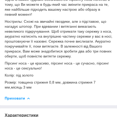
тому, що Ви можете в будь-який час змінити прикраса на те,
яке найбільше підходить вашому настрою або образу в
певний момент!
Нострилы: Схожі на звичайні гвоздики, але з підставою, що
нагадує штопор. При вдевании і витяганні вимагають
невеликого підкручування. Щоб отримати таку сережку з носа,
акуратно натисніть на внутрішню частину сережки у вас в носі,
проштовхуючи її назовні. Сережка почне вислизати. Акуратно
покручивайте її, поки витягаєте. В залежності від Вашого
прикраси, Вам може знадобитися зробити два або три повних
оберти, щоб повністю витягти сережку.
Пірсинг носа - це красиво, пірсинг носа - це сучасно, пірсинг
носа - це сексуально!
Колір: під золото
Розмір: товщина стрижня 0,8 мм, довжина стрижня 7
мм,місяць 3 мм
Приховати
Характеристики