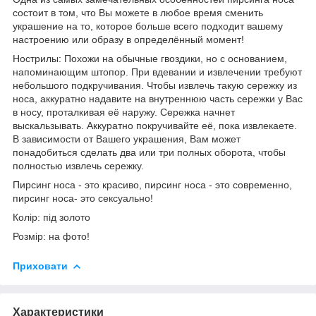
состоит в том, что Вы можете в любое время сменить
украшение на то, которое больше всего подходит вашему
настроению или образу в определённый момент!
Нострилы: Похожи на обычные гвоздики, но с основанием,
напоминающим штопор. При вдевании и извлечении требуют
небольшого подкручивания. Чтобы извлечь такую сережку из
носа, аккуратно надавите на внутреннюю часть сережки у Вас
в носу, проталкивая её наружу. Сережка начнет
выскальзывать. Аккуратно покручивайте её, пока извлекаете.
В зависимости от Вашего украшения, Вам может
понадобиться сделать два или три полных оборота, чтобы
полностью извлечь сережку.
Пирсинг носа - это красиво, пирсинг носа - это современно,
пирсинг носа- это сексуально!
Колір: під золото
Розмір: на фото!
Приховати
Характеристики