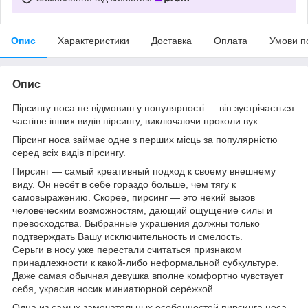
Опис
Характеристики
Доставка
Оплата
Умови п
Опис
Пірсингу носа не відмовиш у популярності — він зустрічається
частіше інших видів пірсингу, виключаючи проколи вух.
Пірсинг носа займає одне з перших місць за популярністю
серед всіх видів пірсингу.
Пирсинг — самый креативный подход к своему внешнему
виду. Он несёт в себе гораздо больше, чем тягу к
самовыражению. Скорее, пирсинг — это некий вызов
человеческим возможностям, дающий ощущение силы и
превосходства. Выбранные украшения должны только
подтверждать Вашу исключительность и смелость.
Серьги в носу уже перестали считаться признаком
принадлежности к какой-либо неформальной субкультуре.
Даже самая обычная девушка вполне комфортно чувствует
себя, украсив носик миниатюрной серёжкой.
Одна из самых замечательных особенностей пирсинга носа