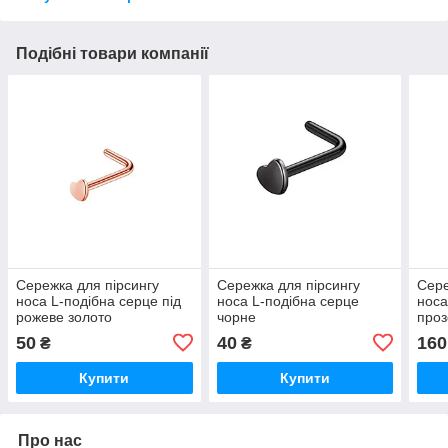
Подібні товари компанії
Сережка для пірсингу
Сережка для пірсингу
Сере
носа L-подібна серце під
носа L-подібна серце
носа
рожеве золото
чорне
проз
під 
50
40
160
₴
₴
Купити
Купити
Про нас