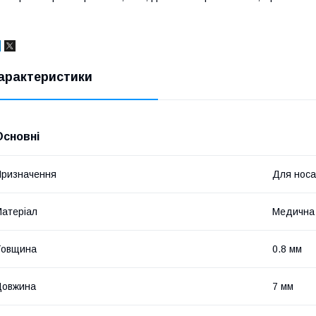
арактеристики
Основні
ризначення
Для носа
атеріал
Медична
Товщина
0.8 мм
Довжина
7 мм