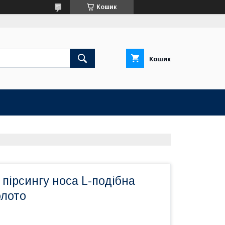
Кошик
Кошик
пірсингу носа L-подібна
олото