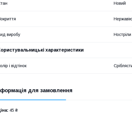
Стан
Новий
окриття
Нержавію
ид виробу
Ностріли
Користувальницькі характеристики
олір і відтінок
Срібляст
нформація для замовлення
іна:
45 ₴