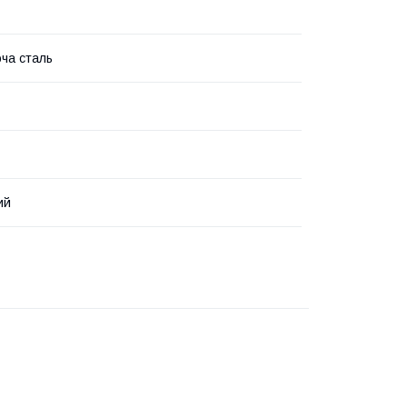
ча сталь
ий