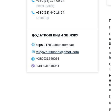
+380 (93) 124-00-24
lifecell (Viber)
+380 (98) 440-18-64
Киевстар
П
П
П
с
В
https://178fashion.com.ua/
С
vikysya25blondi@gmail.com
з
б
+380931240024
О
+380931240024
т
Н
н
в
в
П
К
Р