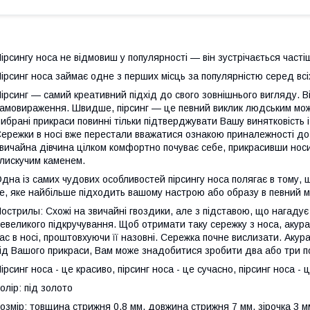
ірсингу носа не відмовиш у популярності — він зустрічається часті
ірсинг носа займає одне з перших місць за популярністю серед всіх
ірсинг — самий креативний підхід до свого зовнішнього вигляду. Ві
амовираження. Швидше, пірсинг — це певний виклик людським можл
ибрані прикраси повинні тільки підтверджувати Вашу винятковість і 
ережки в носі вже перестали вважатися ознакою приналежності до 
вичайна дівчина цілком комфортно почуває себе, прикрасивши нос
лискучим каменем.
дна із самих чудових особливостей пірсингу носа полягає в тому, 
е, яке найбільше підходить вашому настрою або образу в певний 
острилы: Схожі на звичайні гвоздики, але з підставою, що нагадує
евеликого підкручування. Щоб отримати таку сережку з носа, акур
ас в носі, проштовхуючи її назовні. Сережка почне вислизати. Акура
ід Вашого прикраси, Вам може знадобитися зробити два або три по
ірсинг носа - це красиво, пірсинг носа - це сучасно, пірсинг носа - 
олір: під золото
озмір: товщина стрижня 0,8 мм, довжина стрижня 7 мм, зірочка 3 м