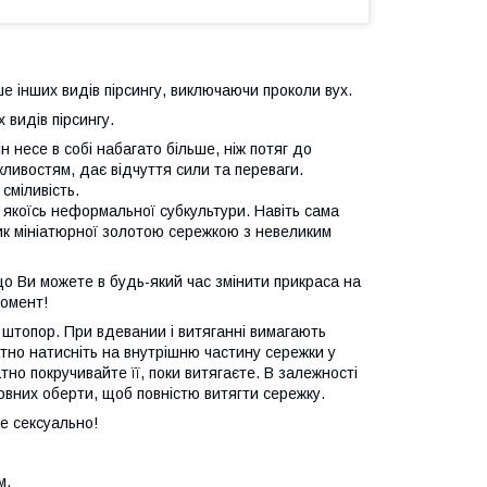
ше інших видів пірсингу, виключаючи проколи вух.
 видів пірсингу.
н несе в собі набагато більше, ніж потяг до
ивостям, дає відчуття сили та переваги.
сміливість.
якоїсь неформальної субкультури. Навіть сама
ик мініатюрної золотою сережкою з невеликим
що Ви можете в будь-який час змінити прикраса на
момент!
 штопор. При вдевании і витяганні вимагають
атно натисніть на внутрішню частину сережки у
тно покручивайте її, поки витягаєте. В залежності
вних оберти, щоб повністю витягти сережку.
це сексуально!
м.