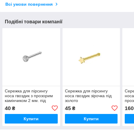
Всі умови повернення
Подібні товари компанії
Сережка для пірсингу
Сережка для пірсингу
Сере
носа гвоздик з прозорим
носа гвоздик зірочка під
носа
камінчиком 2 мм. під
золото
проз
срібло
під 
40
45
160
₴
₴
Купити
Купити