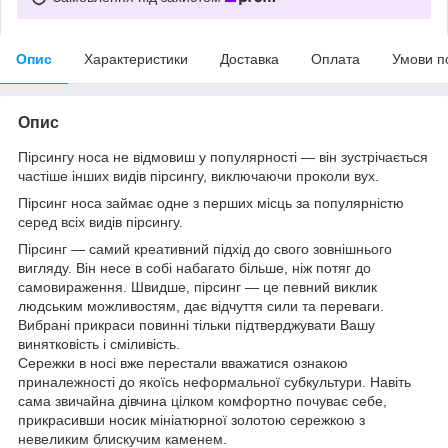
Опис
Характеристики
Доставка
Оплата
Умови п
Опис
Пірсингу носа не відмовиш у популярності — він зустрічається
частіше інших видів пірсингу, виключаючи проколи вух.
Пірсинг носа займає одне з перших місць за популярністю
серед всіх видів пірсингу.
Пірсинг — самий креативний підхід до свого зовнішнього
вигляду. Він несе в собі набагато більше, ніж потяг до
самовираження. Швидше, пірсинг — це певний виклик
людським можливостям, дає відчуття сили та переваги.
Вибрані прикраси повинні тільки підтверджувати Вашу
винятковість і сміливість.
Сережки в носі вже перестали вважатися ознакою
приналежності до якоїсь неформальної субкультури. Навіть
сама звичайна дівчина цілком комфортно почуває себе,
прикрасивши носик мініатюрної золотою сережкою з
невеликим блискучим каменем.