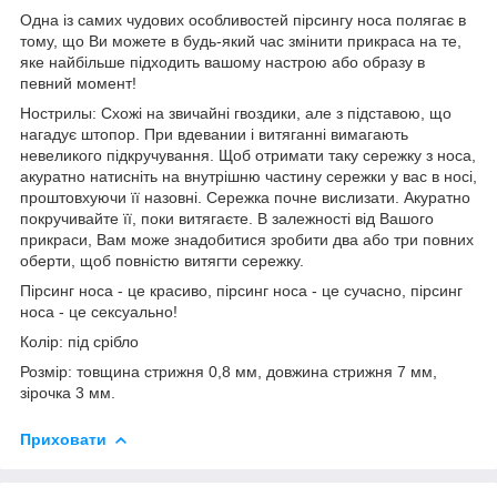
Одна із самих чудових особливостей пірсингу носа полягає в
тому, що Ви можете в будь-який час змінити прикраса на те,
яке найбільше підходить вашому настрою або образу в
певний момент!
Нострилы: Схожі на звичайні гвоздики, але з підставою, що
нагадує штопор. При вдевании і витяганні вимагають
невеликого підкручування. Щоб отримати таку сережку з носа,
акуратно натисніть на внутрішню частину сережки у вас в носі,
проштовхуючи її назовні. Сережка почне вислизати. Акуратно
покручивайте її, поки витягаєте. В залежності від Вашого
прикраси, Вам може знадобитися зробити два або три повних
оберти, щоб повністю витягти сережку.
Пірсинг носа - це красиво, пірсинг носа - це сучасно, пірсинг
носа - це сексуально!
Колір: під срібло
Розмір: товщина стрижня 0,8 мм, довжина стрижня 7 мм,
зірочка 3 мм.
Приховати