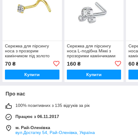
Сережка для пірсингу
Сережка для пірсингу
Сере
носа з прозорим
носа L-подібна Міккі з
носа
камінчиком під золото
прозорими камінчиками
камі
під срібло
роже
70
160
60
₴
₴
Купити
Купити
Про нас
100% позитивних з 135 відгуків за рік
Працює з 06.11.2017
м. Рай-Оленівка
вул.Достатку 54, Рай-Оленівка, Україна