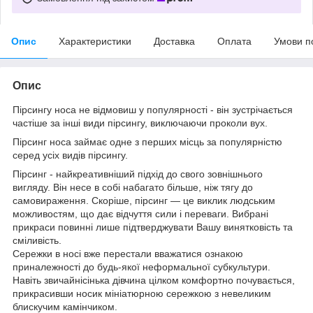
Опис
Характеристики
Доставка
Оплата
Умови п
Опис
Пірсингу носа не відмовиш у популярності - він зустрічається
частіше за інші види пірсингу, виключаючи проколи вух.
Пірсинг носа займає одне з перших місць за популярністю
серед усіх видів пірсингу.
Пірсинг - найкреативніший підхід до свого зовнішнього
вигляду. Він несе в собі набагато більше, ніж тягу до
самовираження. Скоріше, пірсинг — це виклик людським
можливостям, що дає відчуття сили і переваги. Вибрані
прикраси повинні лише підтверджувати Вашу винятковість та
сміливість.
Сережки в носі вже перестали вважатися ознакою
приналежності до будь-якої неформальної субкультури.
Навіть звичайнісінька дівчина цілком комфортно почувається,
прикрасивши носик мініатюрною сережкою з невеликим
блискучим камінчиком.