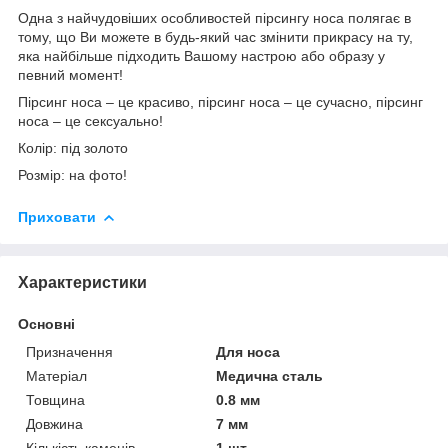
Одна з найчудовіших особливостей пірсингу носа полягає в
тому, що Ви можете в будь-який час змінити прикрасу на ту,
яка найбільше підходить Вашому настрою або образу у
певний момент!
Пірсинг носа – це красиво, пірсинг носа – це сучасно, пірсинг
носа – це сексуально!
Колір: під золото
Розмір: на фото!
Приховати
Характеристики
Основні
Призначення
Для носа
Матеріал
Медична сталь
Товщина
0.8 мм
Довжина
7 мм
Кількість каменів
1 шт.