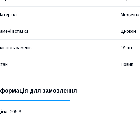
атеріал
Медична
амені вставки
Циркон
ількість каменів
19 шт.
Стан
Новий
нформація для замовлення
іна:
205 ₴