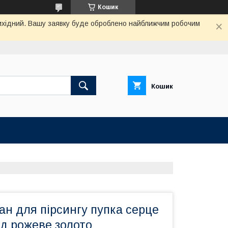
Кошик
 вихідний. Вашу заявку буде оброблено найближчим робочим
Кошик
н для пірсингу пупка серце
ід рожеве золото