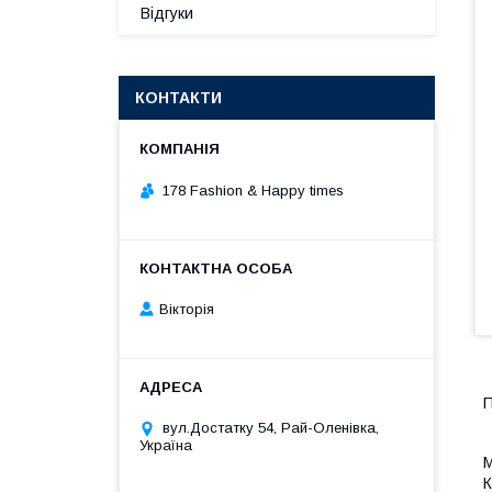
Відгуки
КОНТАКТИ
178 Fashion & Happy times
Вікторія
П
вул.Достатку 54, Рай-Оленівка,
Україна
М
К