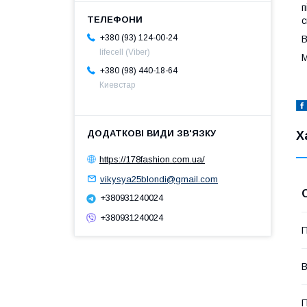
п
с
+380 (93) 124-00-24
В
lifecell (Viber)
М
+380 (98) 440-18-64
Киевстар
Х
https://178fashion.com.ua/
vikysya25blondi@gmail.com
+380931240024
+380931240024
П
В
П