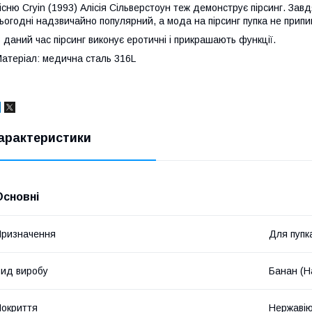
існю Cryin (1993) Алісія Сільверстоун теж демонструє пірсинг. Зав
ьогодні надзвичайно популярний, а мода на пірсинг пупка не припи
 даний час пірсинг виконує еротичні і прикрашають функції.
атеріал: медична сталь 316L
арактеристики
Основні
ризначення
Для пупк
ид виробу
Банан (Н
окриття
Нержавію