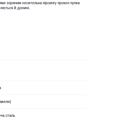
дяки зоряним носителька пірсингу прокол пупка
няється й донині.
а
авели)
ча сталь