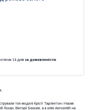
ротягом 14 днів
за домовленістю
а.
трували топ-моделі Крісті Тарлінгтон і Наомі
 Лохан, Вікторії Бекхем; а в кліпі Aerosmith на