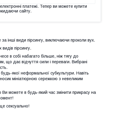
 електронні платежі. Тепер ви можете купити
окидаючи сайту.
е за інші види пірсингу, виключаючи проколи вух.
 видів пірсингу.
несе в собі набагато більше, ніж тягу до
, що дає відчуття сили і переваги. Вибрані
сть.
будь-якої неформальної субкультури. Навіть
и носик мініатюрною сережкою з невеликим
о Ви можете в будь-який час змінити прикрасу на
момент!
 це сексуально!