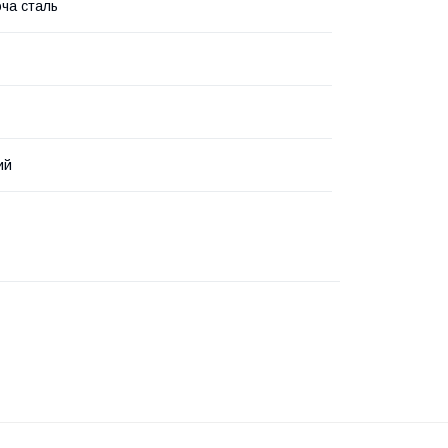
ча сталь
ий