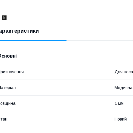
арактеристики
Основні
ризначення
Для носа
атеріал
Медична
Товщина
1 мм
Стан
Новий