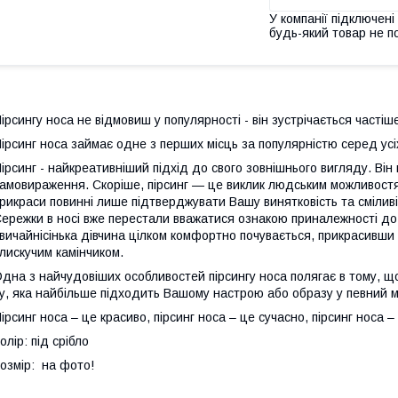
У компанії підключені
будь-який товар не п
ірсингу носа не відмовиш у популярності - він зустрічається частіш
ірсинг носа займає одне з перших місць за популярністю серед усіх
ірсинг - найкреативніший підхід до свого зовнішнього вигляду. Він 
амовираження. Скоріше, пірсинг — це виклик людським можливостям
рикраси повинні лише підтверджувати Вашу винятковість та сміливі
ережки в носі вже перестали вважатися ознакою приналежності до 
вичайнісінька дівчина цілком комфортно почувається, прикрасивш
лискучим камінчиком.
дна з найчудовіших особливостей пірсингу носа полягає в тому, щ
у, яка найбільше підходить Вашому настрою або образу у певний 
ірсинг носа – це красиво, пірсинг носа – це сучасно, пірсинг носа –
олір: під срібло
озмір: на фото!