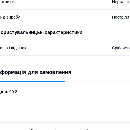
окриття
Нержавію
ид виробу
Ностріли
Користувальницькі характеристики
олір і відтінок
Срібляст
нформація для замовлення
іна:
60 ₴