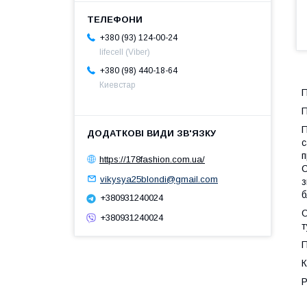
+380 (93) 124-00-24
lifecell (Viber)
+380 (98) 440-18-64
Киевстар
П
П
П
с
п
https://178fashion.com.ua/
С
vikysya25blondi@gmail.com
з
б
+380931240024
О
+380931240024
т
П
К
Р