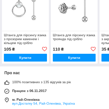
Штанга для пірсингу язика
Штанга для пірсингу язика
Штан
з прозорим каменем і
троянда під срібло
з ак
кільцем під срібло
куль
105
110
35
₴
₴
Купити
Купити
Про нас
100% позитивних з 135 відгуків за рік
Працює з 06.11.2017
м. Рай-Оленівка
вул.Достатку 54, Рай-Оленівка, Україна