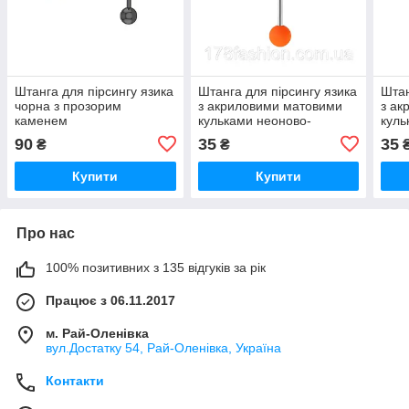
Штанга для пірсингу язика
Штанга для пірсингу язика
Штан
чорна з прозорим
з акриловими матовими
з ак
каменем
кульками неоново-
куль
помаранчевого кольору
коль
90
35
35
₴
₴
Купити
Купити
Про нас
100% позитивних з 135 відгуків за рік
Працює з 06.11.2017
м. Рай-Оленівка
вул.Достатку 54, Рай-Оленівка, Україна
Контакти