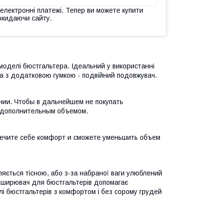
 електронні платежі. Тепер ви можете купити
окидаючи сайту.
моделі бюстгальтера. Ідеальний у використанні
ка з додатковою гумкою - подвійний подовжувач.
нии. Чтобы в дальнейшем не покупать
я дополнительным объемом.
печите себе комфорт и сможете уменьшить объем
яється тісною, або з-за набраної ваги улюблений
зширювач для бюстгальтерів допомагає
лі бюстгальтерів з комфортом і без сорому грудей