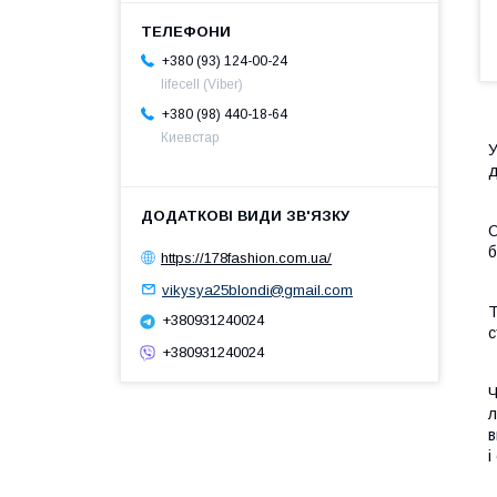
+380 (93) 124-00-24
lifecell (Viber)
+380 (98) 440-18-64
Киевстар
У
д
О
б
https://178fashion.com.ua/
vikysya25blondi@gmail.com
Т
+380931240024
с
+380931240024
Ч
л
в
і