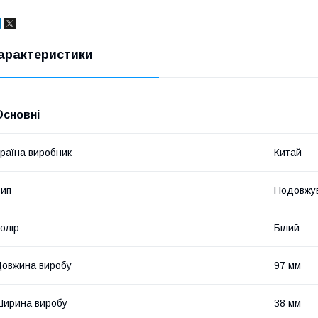
арактеристики
Основні
раїна виробник
Китай
ип
Подовжув
олір
Білий
овжина виробу
97 мм
ирина виробу
38 мм