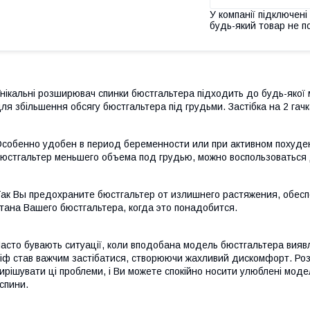
У компанії підключені
будь-який товар не п
нікальні розширювач спинки бюстгальтера підходить до будь-якої 
ля збільшення обсягу бюстгальтера під грудьми. Застібка на 2 гач
собенно удобен в период беременности или при активном похуде
юстгальтер меньшего объема под грудью, можно воспользоватьс
ак Вы предохраните бюстгальтер от излишнего растяжения, обес
тана Вашего бюстгальтера, когда это понадобится.
асто бувають ситуації, коли вподобана модель бюстгальтера виявл
іф став важчим застібатися, створюючи жахливий дискомфорт. Ро
ирішувати ці проблеми, і Ви можете спокійно носити улюблені моде
 спини.